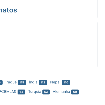
natos
Iraque
Índia
Nepal
6
115
112
110
PCI(MLM)
Turquia
Alemanha
64
63
60