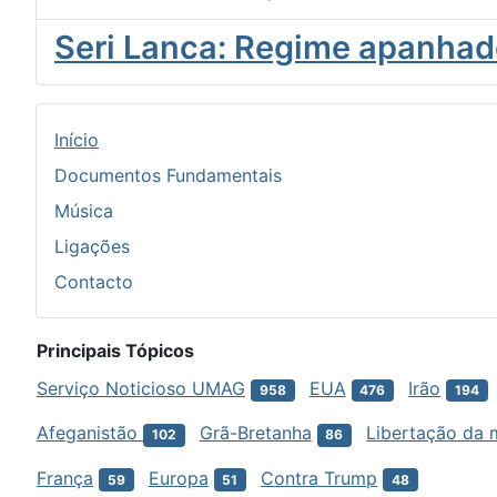
Seri Lanca: Regime apanhad
Início
Documentos Fundamentais
Música
Ligações
Contacto
Principais Tópicos
Serviço Noticioso UMAG
EUA
Irão
958
476
194
Afeganistão
Grã-Bretanha
Libertação da 
102
86
França
Europa
Contra Trump
59
51
48