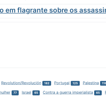
o em flagrante sobre os assassi
Revolution/Revolución
Portugal
Palestina
182
125
11
mulher
Israel
Contra a guerra imperialista
77
65
65