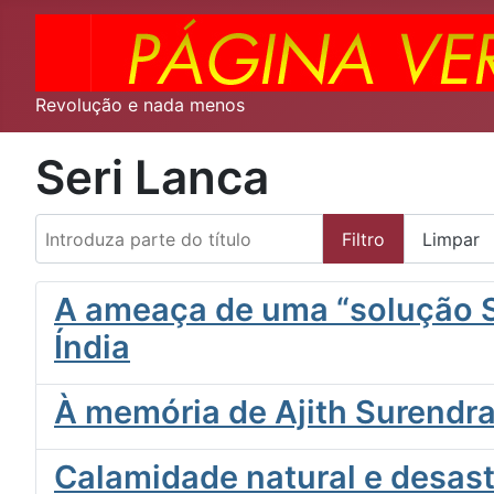
Revolução e nada menos
Seri Lanca
Introduza parte do título
Filtro
Limpar
A ameaça de uma “solução Se
Índia
À memória de Ajith Surendr
Calamidade natural e desas