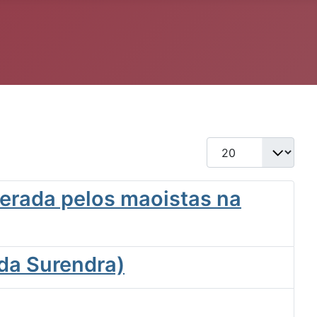
Qtd. a exibir
derada pelos maoistas na
da Surendra)