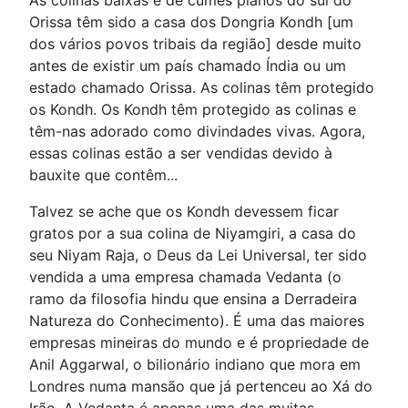
As colinas baixas e de cumes planos do sul do
Orissa têm sido a casa dos Dongria Kondh [um
dos vários povos tribais da região] desde muito
antes de existir um país chamado Índia ou um
estado chamado Orissa. As colinas têm protegido
os Kondh. Os Kondh têm protegido as colinas e
têm-nas adorado como divindades vivas. Agora,
essas colinas estão a ser vendidas devido à
bauxite que contêm...
Talvez se ache que os Kondh devessem ficar
gratos por a sua colina de Niyamgiri, a casa do
seu Niyam Raja, o Deus da Lei Universal, ter sido
vendida a uma empresa chamada Vedanta (o
ramo da filosofia hindu que ensina a Derradeira
Natureza do Conhecimento). É uma das maiores
empresas mineiras do mundo e é propriedade de
Anil Aggarwal, o bilionário indiano que mora em
Londres numa mansão que já pertenceu ao Xá do