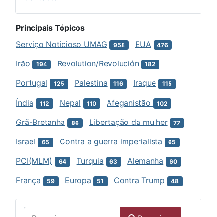
Principais Tópicos
Serviço Noticioso UMAG
EUA
958
476
Irão
Revolution/Revolución
194
182
Portugal
Palestina
Iraque
125
116
115
Índia
Nepal
Afeganistão
112
110
102
Grã-Bretanha
Libertação da mulher
86
77
Israel
Contra a guerra imperialista
65
65
PCI(MLM)
Turquia
Alemanha
64
63
60
França
Europa
Contra Trump
59
51
48
Menu