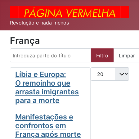
Revolução e nada menos
França
Introduza parte do título
Filtro
Limpar
Qtd. a exibir
Líbia e Europa:
O remoinho que
arrasta imigrantes
para a morte
Manifestações e
confrontos em
França após morte