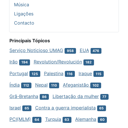
Música
Ligações
Contacto
Principais Tópicos
Serviço Noticioso UMAG
EUA
958
476
Irão
Revolution/Revolución
194
182
Portugal
Palestina
Iraque
125
116
115
Índia
Nepal
Afeganistão
112
110
102
Grã-Bretanha
Libertação da mulher
86
77
Israel
Contra a guerra imperialista
65
65
PCI(MLM)
Turquia
Alemanha
64
63
60