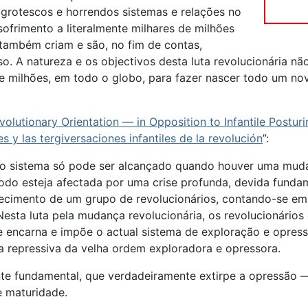
grotescos e horrendos sistemas e relações no
ofrimento a literalmente milhares de milhões
 também criam e são, no fim de contas,
o. A natureza e os objectivos desta luta revolucionária n
 de milhões, em todo o globo, para fazer nascer todo um 
olutionary Orientation — in Opposition to Infantile Posturi
s y las tergiversaciones infantiles de la revolución
”:
o sistema só pode ser alcançado quando houver uma mudan
todo esteja afectada por uma crise profunda, devida fund
recimento de um grupo de revolucionários, contando-se em
 Nesta luta pela mudança revolucionária, os revolucionário
 encarna e impõe o actual sistema de exploração e opressão
rça repressiva da velha ordem exploradora e opressora.
 fundamental, que verdadeiramente extirpe a opressão —
e maturidade.