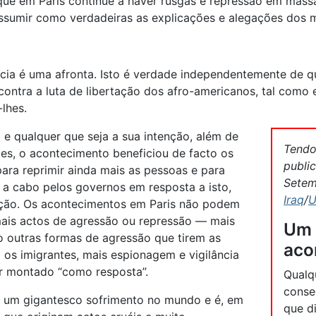
que em Paris continue a haver rusgas e repressão em mass
sumir como verdadeiras as explicações e alegações dos me
cia é uma afronta. Isto é verdade independentemente de q
 contra a luta de libertação dos afro-americanos, tal como 
lhes.
e qualquer que seja a sua intenção, além de
Tendo
es, o acontecimento beneficiou de facto os
publi
para reprimir ainda mais as pessoas e para
Setem
as a cabo pelos governos em resposta a isto,
Iraq
/
U
ação. Os acontecimentos em Paris não podem
mais actos de agressão ou repressão — mais
Um 
outras formas de agressão que tirem as
aco
 os imigrantes, mais espionagem e vigilância
er montado “como resposta”.
Qualq
conse
de um gigantesco sofrimento no mundo e é, em
que d