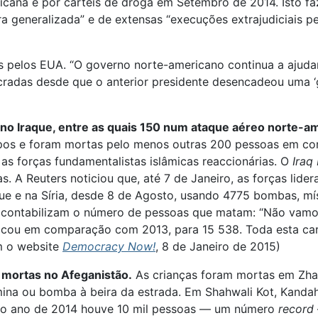
xicana e por cartéis de droga em Setembro de 2014. Isto 
a generalizada” e de extensas “execuções extrajudiciais p
 pelos EUA. “O governo norte-americano continua a ajuda
radas desde que o anterior presidente desencadeou uma ‘g
no Iraque, entre as quais 150 num ataque aéreo norte-a
os e foram mortas pelo menos outras 200 pessoas em com
 as forças fundamentalistas islâmicas reaccionárias. O
Iraq
as. A Reuters noticiou que, até 7 de Janeiro, as forças li
que e na Síria, desde 8 de Agosto, usando 4775 bombas, mí
o contabilizam o número de pessoas que matam: “Não vamo
licou em comparação com 2013, para 15 538. Toda esta car
m o website
Democracy Now!
, 8 de Janeiro de 2015)
 mortas no Afeganistão.
As crianças foram mortas em Zhar
na ou bomba à beira da estrada. Em Shahwali Kot, Kandahar
 No ano de 2014 houve 10 mil pessoas — um número
record