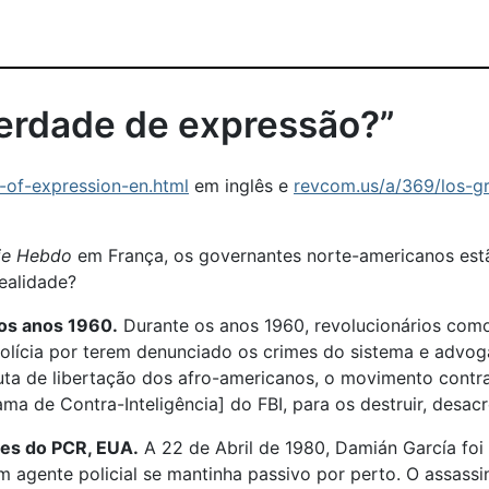
berdade de expressão?”
of-expression-en.html
em inglês e
revcom.us/a/369/los-gr
ie Hebdo
em França, os governantes norte-americanos est
ealidade?
nos anos 1960.
Durante os anos 1960, revolucionários com
polícia por terem denunciado os crimes do sistema e advo
a de libertação dos afro-americanos, o movimento contra 
 de Contra-Inteligência] do FBI, para os destruir, desacre
tes do PCR, EUA.
A 22 de Abril de 1980, Damián García foi
m agente policial se mantinha passivo por perto. O assass