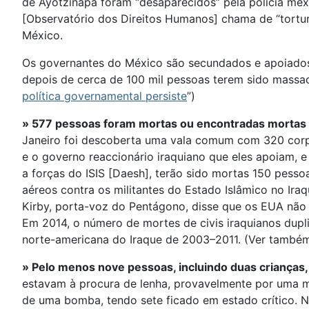
de Ayotzinapa foram “desaparecidos” pela polícia me
[Observatório dos Direitos Humanos] chama de “tortur
México.
Os governantes do México são secundados e apoiados
depois de cerca de 100 mil pessoas terem sido massac
política governamental persiste
”)
» 577 pessoas foram mortas ou encontradas mortas 
Janeiro foi descoberta uma vala comum com 320 corp
e o governo reaccionário iraquiano que eles apoiam, e
a forças do ISIS [Daesh], terão sido mortas 150 pesso
aéreos contra os militantes do Estado Islâmico no Ira
Kirby, porta-voz do Pentágono, disse que os EUA nã
Em 2014, o número de mortes de civis iraquianos dup
norte-americana do Iraque de 2003–2011. (Ver també
» Pelo menos nove pessoas, incluindo duas crianças,
estavam à procura de lenha, provavelmente por uma mi
de uma bomba, tendo sete ficado em estado crítico.