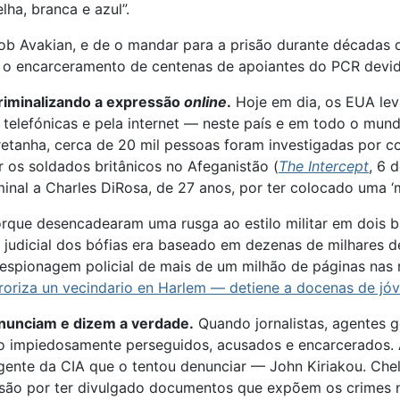
ha, branca e azul”.
Bob Avakian, e de o mandar para a prisão durante décadas
e o encarceramento de centenas de apoiantes do PCR devid
riminalizando a expressão
online
.
Hoje em dia, os EUA lev
lefónicas e pela internet — neste país e em todo o mundo.
-Bretanha, cerca de 20 mil pessoas foram investigadas por 
 os soldados britânicos no Afeganistão (
The Intercept
, 6 
inal a Charles DiRosa, de 27 anos, por ter colocado uma ‘
orque desencadearam uma rusga ao estilo militar em dois 
 judicial dos bófias era baseado em dezenas de milhares 
 espionagem policial de mais de um milhão de páginas nas r
oriza un vecindario en Harlem — detiene a docenas de jó
nunciam e dizem a verdade.
Quando jornalistas, agentes g
ão impiedosamente perseguidos, acusados e encarcerados.
-agente da CIA que o tentou denunciar — John Kiriakou. Ch
são por ter divulgado documentos que expõem os crimes n