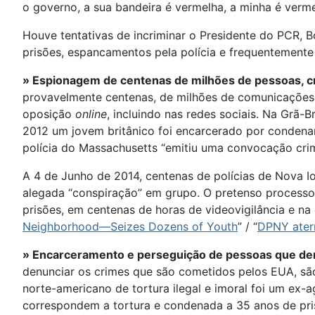
o governo, a sua bandeira é vermelha, a minha é vermel
Houve tentativas de incriminar o Presidente do PCR, 
prisões, espancamentos pela polícia e frequentement
» Espionagem de centenas de milhões de pessoas, c
provavelmente centenas, de milhões de comunicações te
oposição
online
, incluindo nas redes sociais. Na Grã
2012 um jovem britânico foi encarcerado por condenar
polícia do Massachusetts “emitiu uma convocação crim
A 4 de Junho de 2014, centenas de polícias de Nova I
alegada “conspiração” em grupo. O pretenso processo
prisões, em centenas de horas de videovigilância e na
Neighborhood—Seizes Dozens of Youth
” / “
DPNY aterr
» Encarceramento e perseguição de pessoas que de
denunciar os crimes que são cometidos pelos EUA, s
norte-americano de tortura ilegal e imoral foi um ex
correspondem a tortura e condenada a 35 anos de pri