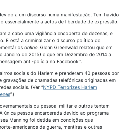
 devido a um discurso numa manifestação. Tem havido
o essencialmente a actos de liberdade de expressão.
am a cabo uma vigilância encoberta de dezenas, e
 E está a criminalizar o discurso político de
comentários
online
. Glenn Greenwald relatou que em
de Janeiro de 2015) e que em Dezembro de 2014 a
mensagem anti-polícia no Facebook’”.
bairros sociais do Harlem e prenderam 40 pessoas por
de gravações de chamadas telefónicas originadas em
edes sociais. (Ver “
NYPD Terrorizes Harlem
venes
”.)
overnamentais ou pessoal militar e outros tentam
 A única pessoa encarcerada devido ao programa
elsea Manning foi detida em condições que
orte-americanos de guerra, mentiras e outras