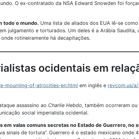
mundo. O ex-contratado da NSA Edward Snowden foi forçad
em todo o mundo.
Uma lista de aliados dos EUA lê-se como 
sem julgamento e torturados. Um deles é a Arábia Saudita,
e onde rotineiramente há decapitações.
ialistas ocidentais em relaç
ve-mourning-of-atrocities-en.html
em inglês e
revcom.us/a/3
 ataque assassino ao
Charlie Hebdo
, também ocorreram ou f
icação social imperialista ocidental.
s em valas comuns secretas no Estado de Guerrero, no s
 sinais de tortura”. Guerrero é o estado mexicano onde 43