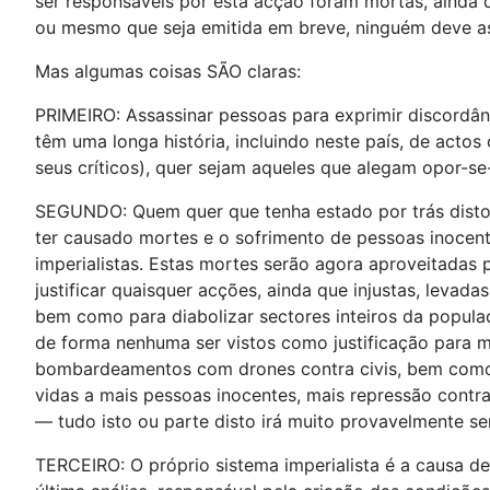
ser responsáveis por esta acção foram mortas, ainda 
ou mesmo que seja emitida em breve, ninguém deve as
Mas algumas coisas SÃO claras:
PRIMEIRO: Assassinar pessoas para exprimir discordân
têm uma longa história, incluindo neste país, de actos
seus críticos), quer sejam aqueles que alegam opor-se-
SEGUNDO: Quem quer que tenha estado por trás disto 
ter causado mortes e o sofrimento de pessoas inocent
imperialistas. Estas mortes serão agora aproveitadas 
justificar quaisquer acções, ainda que injustas, levad
bem como para diabolizar sectores inteiros da popul
de forma nenhuma ser vistos como justificação para 
bombardeamentos com drones contra civis, bem como 
vidas a mais pessoas inocentes, mais repressão contra
— tudo isto ou parte disto irá muito provavelmente s
TERCEIRO: O próprio sistema imperialista é a causa 