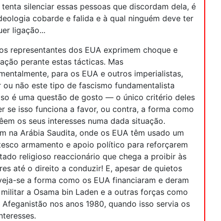
 tenta silenciar essas pessoas que discordam dela, é
deologia cobarde e falida e à qual ninguém deve ter
er ligação...
 os representantes dos EUA exprimem choque e
nação perante estas tácticas. Mas
mentalmente, para os EUA e outros imperialistas,
r ou não este tipo de fascismo fundamentalista
ioso é uma questão de gosto — o único critério deles
er se isso funciona a favor, ou contra, a forma como
vêem os seus interesses numa dada situação.
m na Arábia Saudita, onde os EUA têm usado um
tesco armamento e apoio político para reforçarem
tado religioso reaccionário que chega a proibir às
es até o direito a conduzir! E, apesar de quietos
 veja-se a forma como os EUA financiaram e deram
 militar a Osama bin Laden e a outras forças como
o Afeganistão nos anos 1980, quando isso servia os
nteresses.