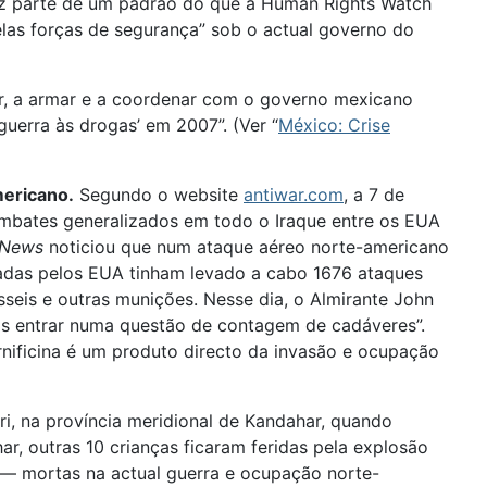
faz parte de um padrão do que a Human Rights Watch
elas forças de segurança” sob o actual governo do
r, a armar e a coordenar com o governo mexicano
uerra às drogas’ em 2007”. (Ver “
México: Crise
mericano.
Segundo o website
antiwar.com
, a 7 de
bates generalizados em todo o Iraque entre os EUA
 News
noticiou que num ataque aéreo norte-americano
deradas pelos EUA tinham levado a cabo 1676 ataques
sseis e outras munições. Nesse dia, o Almirante John
s entrar numa questão de contagem de cadáveres”.
nificina é um produto directo da invasão e ocupação
i, na província meridional de Kandahar, quando
, outras 10 crianças ficaram feridas pela explosão
— mortas na actual guerra e ocupação norte-