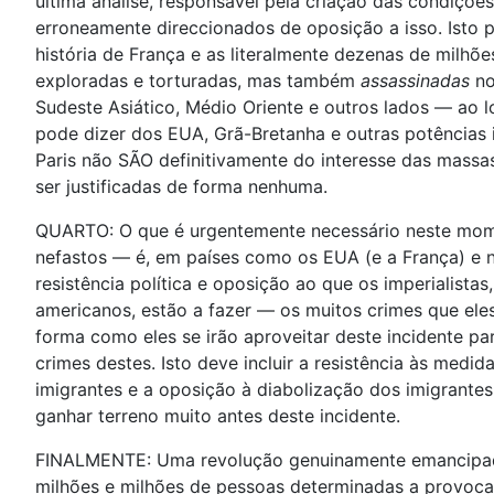
última análise, responsável pela criação das condiçõe
erroneamente direccionados de oposição a isso. Isto 
história de França e as literalmente dezenas de milh
exploradas e torturadas, mas também
assassinadas
no
Sudeste Asiático, Médio Oriente e outros lados — ao l
pode dizer dos EUA, Grã-Bretanha e outras potências 
Paris não SÃO definitivamente do interesse das mass
ser justificadas de forma nenhuma.
QUARTO: O que é urgentemente necessário neste mom
nefastos — é, em países como os EUA (e a França) e 
resistência política e oposição ao que os imperialistas,
americanos, estão a fazer — os muitos crimes que el
forma como eles se irão aproveitar deste incidente par
crimes destes. Isto deve incluir a resistência às medi
imigrantes e a oposição à diabolização dos imigrante
ganhar terreno muito antes deste incidente.
FINALMENTE: Uma revolução genuinamente emancipa
milhões e milhões de pessoas determinadas a provoc