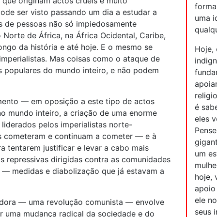
s que originam actos cruéis e muito
forma
pode ser visto passando um dia a estudar a
uma i
ões de pessoas não só impiedosamente
qualqu
 Norte de África, na África Ocidental, Caribe,
ongo da história e até hoje. E o mesmo se
Hoje,
imperialistas. Mas coisas como o ataque de
indig
as populares do mundo inteiro, e não podem
funda
apoia
relig
ento — em oposição a este tipo de actos
é sab
no mundo inteiro, a criação de uma enorme
eles 
 liderados pelos imperialistas norte-
Pense
es cometeram e continuam a cometer — e à
gigan
a tentarem justificar e levar a cabo mais
um es
das repressivas dirigidas contra as comunidades
mulher
s — medidas e diabolização que já estavam a
hoje,
apoio
ele n
dora — uma revolução comunista — envolve
seus i
ar uma mudança radical da sociedade e do