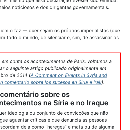
a. E mesmo que essa declaração tivesse sido emitida,
ios noticiosos e dos dirigentes governamentais.
uem o faz — quer sejam os próprios imperialistas (que
em todo o mundo, de silenciar e, sim, de assassinar os
 em conta os acontecimentos de Paris, voltamos a
car o seguinte artigo publicado originalmente em
bro de 2014 (
A Comment on Events in Syria and
n comentario sobre los sucesos en Siria e Irak
).
comentário sobre os
ntecimentos na Síria e no Iraque
uer ideologia ou conjunto de convicções que não
gue aguentar críticas e que denuncia as pessoas
iscordam dela como “hereges” e mata ou de alguma