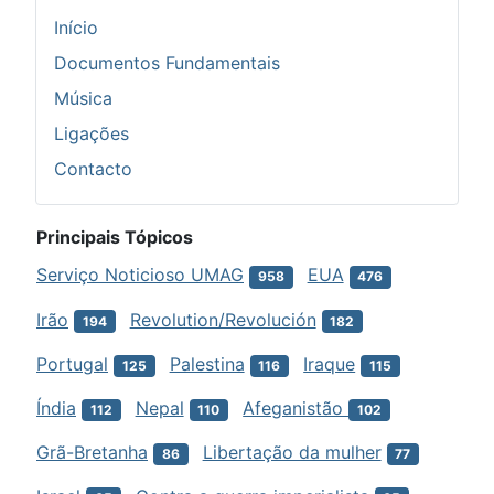
Início
Documentos Fundamentais
Música
Ligações
Contacto
Principais Tópicos
Serviço Noticioso UMAG
EUA
958
476
Irão
Revolution/Revolución
194
182
Portugal
Palestina
Iraque
125
116
115
Índia
Nepal
Afeganistão
112
110
102
Grã-Bretanha
Libertação da mulher
86
77