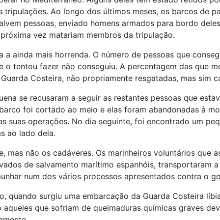
 tripulações. Ao longo dos últimos meses, os barcos de patr
 salvem pessoas, enviado homens armados para bordo deles
a próxima vez matariam membros da tripulação.
da a ainda mais horrenda. O número de pessoas que conseg
e o tentou fazer não conseguiu. A percentagem das que mor
la Guarda Costeira, não propriamente resgatadas, mas sim
ena se recusaram a seguir as restantes pessoas que esta
 barco foi cortado ao meio e elas foram abandonadas à mor
s suas operações. No dia seguinte, foi encontrado um peq
s ao lado dela.
te, mas não os cadáveres. Os marinheiros voluntários que 
 privados de salvamento marítimo espanhóis, transportaram
munhar num dos vários processos apresentados contra o gov
o, quando surgiu uma embarcação da Guarda Costeira líbia
 aqueles que sofriam de queimaduras químicas graves dev
amente.