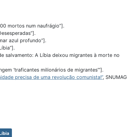
 100 mortos num naufrágio”].
Desesperadas”].
 mar azul profundo”].
íbia”].
de salvamento: A Líbia deixou migrantes à morte no
gem ‘traficantes milionários de migrantes’”].
nidade precisa de uma revolução comunista!”
, SNUMAG
Líbia