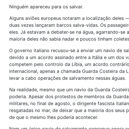
Ninguém apareceu para os salvar.
Alguns aviões europeus notaram a localização deles — 
duas vezes lançaram barcos salva-vidas. Os passagei
eles. Já estavam a debater-se na água, agarrando-se a
maioria deles não sabia nadar e poucos tinham coletes
O governo italiano recusou-se a enviar um navio de 
devido a um acordo assinado entre a Itália e um dos v
competem pelo controlo da Líbia, um acordo contrário 
internacional, apenas a chamada Guarda Costeira da L
levar a cabo operações de salvamento nessas águas.
Na realidade, mesmo que um navio da Guarda Costeira 
poderia. Apesar dos protestos de membros da Guarda Co
militares, no final de agosto, o dirigente fascista ital
resgatadas no mar, de deixar que a maioria dos seus
de que o mesmo lhes poderia acontecer.
Nem um único navio de salvamento consegue agora ope