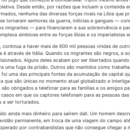
etiva. Desde então, por razões que incluem a contenda entr
mados, nenhuma das diversas forças rivais na Líbia que 
e tornaram senhores da guerra, milícias e gangues — cons
s imigrantes — para financiarem a sua sobrevivência e par
mplexa simbiose entre as forças líbias e os imperialistas e
 continua a haver mais de 600 mil pessoas vindas de outr
da é através de Itália. Quando os migrantes são negros, a s
isionados. Alguns deles acabam por ser libertados quando 
 para uma fuga da prisão. Outros são mantidos como traba
 foi uma das principais fontes da acumulação de capital 
a que são únicas no momento atual globalizado e interligad
os são obrigados a telefonar para as famílias e os amigos p
casos em que os captores telefonam para as pessoas das li
s a ser torturados.
gido ainda mais dinheiro para saírem dali. Um homem desc
avidão permanente, em troca de uma viagem do campo até 
perado por contrabandistas que não consegue chegar a m