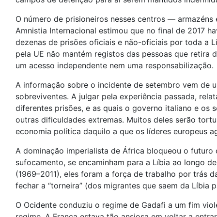
O número de prisioneiros nesses centros — armazéns e
Amnistia Internacional estimou que no final de 2017 h
dezenas de prisões oficiais e não-oficiais por toda a
pela UE não mantém registos das pessoas que retira d
um acesso independente nem uma responsabilização.
A informação sobre o incidente de setembro vem de um
sobreviventes. A julgar pela experiência passada, rel
diferentes prisões, e as quais o governo italiano e o
outras dificuldades extremas. Muitos deles serão tor
economia política daquilo a que os líderes europeus a
A dominação imperialista de África bloqueou o futuro
sufocamento, se encaminham para a Líbia ao longo de 
(1969–2011), eles foram a força de trabalho por trás 
fechar a “torneira” (dos migrantes que saem da Líbia pa
O Ocidente conduziu o regime de Gadafi a um fim viole
regime. A França estava tão ansiosa em voltar a entr