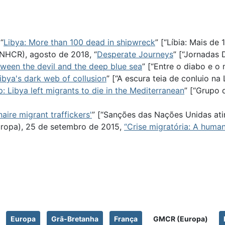
“
Libya: More than 100 dead in shipwreck
” [“Líbia: Mais de
NHCR), agosto de 2018, “
Desperate Journeys
” [“Jornadas 
ween the devil and the deep blue sea
” [“Entre o diabo e o
ibya's dark web of collusion
” [“A escura teia de conluio na L
: Libya left migrants to die in the Mediterranean
” [“Grupo 
naire migrant traffickers'
” [“Sanções das Nações Unidas atin
uropa), 25 de setembro de 2015,
“Crise migratória: A huma
Europa
Grã-Bretanha
França
GMCR (Europa)