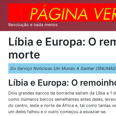
Revolução e nada menos
Líbia e Europa: O re
morte
Do Serviço Noticioso Um Mundo A Ganhar (SNUMAG)
Líbia e Europa: O remoinh
Dois grandes barcos de borracha saíram da Líbia a 1 de
como inúmeros barcos semelhantes antes deles, leva
do centro, leste e norte de África e, tal como tantas 
um deles falhou e o outro começou a esvaziar-se.