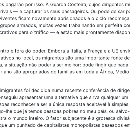
os pagarão por isso. A Guarda Costeira, cujos dirigentes m
ivais — e capturar os seus passageiros. Ou pode deixar 
viventes ficam novamente aprisionados e o ciclo recomeça. 
 e grupos armados, muitas vezes trabalhando em perfeita
ucrativos para o tráfico — e estão mais prontamente dispo
ntro e fora do poder. Embora a Itália, a França e a UE env
m ativos no local, os migrantes são uma importante fonte 
, a situação não poderia ser melhor: pode fingir que nada
r ano são apropriados de famílias em toda a África, Médio 
 imigrantes foi decidida numa recente conferência de dirig
onseguiu apresentar uma alternativa que sirva qualquer um 
oas reconheceria ser a única resposta aceitável à simple
o-lhe que já temos pessoas pobres no meu país, ou salvo-l
tra o mundo inteiro. O fator subjacente é a grotesca divis
que um punhado de capitalistas monopolistas baseados em p