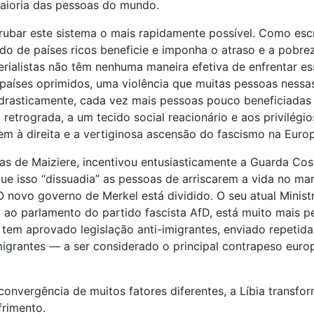
maioria das pessoas do mundo.
errubar este sistema o mais rapidamente possível. Como e
o de países ricos beneficie e imponha o atraso e a pobre
ialistas não têm nenhuma maneira efetiva de enfrentar es
 países oprimidos, uma violência que muitas pessoas nessas
asticamente, cada vez mais pessoas pouco beneficiadas no
trograda, a um tecido social reacionário e aos privilégi
gem à direita e a vertiginosa ascensão do fascismo na Euro
omas de Maiziere, incentivou entusiasticamente a Guarda 
ue isso “dissuadia” as pessoas de arriscarem a vida no ma
novo governo de Merkel está dividido. O seu atual Ministr
ao parlamento do partido fascista AfD, está muito mais per
 aprovado legislação anti-imigrantes, enviado repetidam
igrantes — a ser considerado o principal contrapeso europe
 convergência de muitos fatores diferentes, a Líbia trans
frimento.