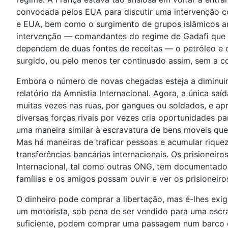
convocada pelos EUA para discutir uma intervenção col
e EUA, bem como o surgimento de grupos islâmicos ar
intervenção — comandantes do regime de Gadafi que s
dependem de duas fontes de receitas — o petróleo e o
surgido, ou pelo menos ter continuado assim, sem a co
Embora o número de novas chegadas esteja a diminuir,
relatório da Amnistia Internacional. Agora, a única saí
muitas vezes nas ruas, por gangues ou soldados, e apr
diversas forças rivais por vezes cria oportunidades
uma maneira similar à escravatura de bens moveis que
Mas há maneiras de traficar pessoas e acumular riquez
transferências bancárias internacionais. Os prisioneir
Internacional, tal como outras ONG, tem documentado 
famílias e os amigos possam ouvir e ver os prisioneiro
O dinheiro pode comprar a libertação, mas é-lhes exi
um motorista, sob pena de ser vendido para uma escr
suficiente, podem comprar uma passagem num barco o