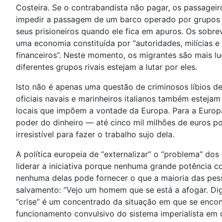
Costeira. Se o contrabandista não pagar, os passageir
impedir a passagem de um barco operado por grupos r
seus prisioneiros quando ele fica em apuros. Os sobre
uma economia constituída por “autoridades, milícias
financeiros”. Neste momento, os migrantes são mais l
diferentes grupos rivais estejam a lutar por eles.
Isto não é apenas uma questão de criminosos líbios de
oficiais navais e marinheiros italianos também esteja
locais que impõem a vontade da Europa. Para a Europa
poder do dinheiro — até cinco mil milhões de euros po
irresistível para fazer o trabalho sujo dela.
A política europeia de “externalizar” o “problema” dos
liderar a iniciativa porque nenhuma grande potência c
nenhuma delas pode fornecer o que a maioria das pess
salvamento: “Vejo um homem que se está a afogar. Dig
“crise” é um concentrado da situação em que se encon
funcionamento convulsivo do sistema imperialista em 