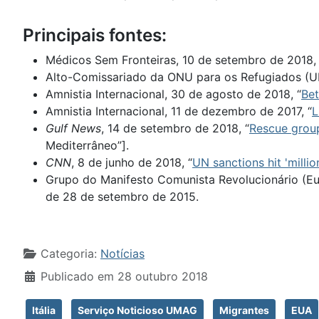
Principais fontes:
Médicos Sem Fronteiras, 10 de setembro de 2018, 
Alto-Comissariado da ONU para os Refugiados (U
Amnistia Internacional, 30 de agosto de 2018, “
Bet
Amnistia Internacional, 11 de dezembro de 2017, “
L
Gulf News
, 14 de setembro de 2018, “
Rescue group
Mediterrâneo”].
CNN
, 8 de junho de 2018, “
UN sanctions hit 'millio
Grupo do Manifesto Comunista Revolucionário (E
de 28 de setembro de 2015.
Detalhes
Categoria:
Notícias
Publicado em 28 outubro 2018
Itália
Serviço Noticioso UMAG
Migrantes
EUA