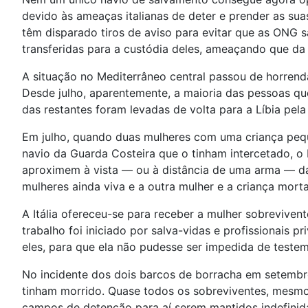
devido às ameaças italianas de deter e prender as suas
têm disparado tiros de aviso para evitar que as ONG
transferidas para a custódia deles, ameaçando que d
A situação no Mediterrâneo central passou de horren
Desde julho, aparentemente, a maioria das pessoas qu
das restantes foram levadas de volta para a Líbia pe
Em julho, quando duas mulheres com uma criança pequ
navio da Guarda Costeira que o tinham intercetado, o
aproximem à vista — ou à distância de uma arma — da
mulheres ainda viva e a outra mulher e a criança morta
A Itália ofereceu-se para receber a mulher sobreviven
trabalho foi iniciado por salva-vidas e profissionais
eles, para que ela não pudesse ser impedida de teste
No incidente dos dois barcos de borracha em setembr
tinham morrido. Quase todos os sobreviventes, mesmo
campos de detenção para aí serem mantidos indefinid