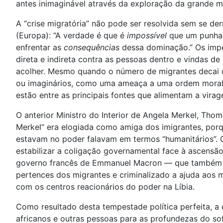
antes inimaginável através da exploração da grande 
A “crise migratória” não pode ser resolvida sem se d
(Europa): “A verdade é que é
impossível
que um punhad
enfrentar as
consequências
dessa dominação.” Os imper
direta e indireta contra as pessoas dentro e vindas de
acolher. Mesmo quando o número de migrantes decai dr
ou imaginários, como uma ameaça a uma ordem moral re
estão entre as principais fontes que alimentam a vira
O anterior Ministro do Interior de Angela Merkel, Th
Merkel” era elogiada como amiga dos imigrantes, porq
estavam no poder falavam em termos “humanitários”. O 
estabilizar a coligação governamental face à ascensão 
governo francês de Emmanuel Macron — que também tem
pertences dos migrantes e criminalizado a ajuda aos m
com os centros reacionários do poder na Líbia.
Como resultado desta tempestade política perfeita, a
africanos e outras pessoas para as profundezas do so