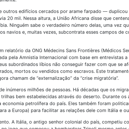
 outros edifícios cercados por arame farpado — duplicou d
avia 20 mil. Nessa altura, a União Africana disse que cent
 Líbia. Ninguém sabe o verdadeiro número delas, uma vez qu
os navios e, muitas vezes, subcontrata esses campos de co
 relatório da ONG Médecins Sans Frontières (Médicos Sem 
atada pela Amnistia Internacional com base em entrevistas 
s seus subordinados líbios não conseguir fazer com que se a
turados, mortos ou vendidos como escravos. Este tratament
gora chamam de “externalização” da “crise migratória”.
 de inúmeros milhões de pessoas. Há décadas que os migra
trilhas bem estabelecidas através do deserto. Durante os 
da economia petrolífera do país. Eles também foram politic
ra a Europa) para facilitar as relações dele com Itália e o
nto. A Itália, o antigo senhor colonial do país, competiu 
ar no jogo que começou a bombardear Tripoli mesmo antes 