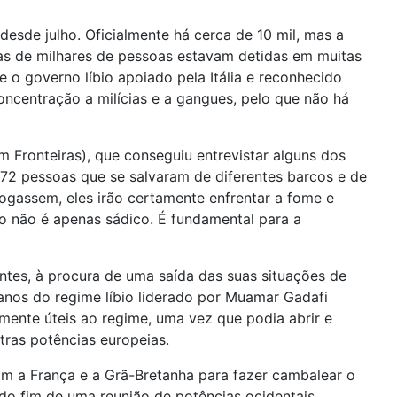
esde julho. Oficialmente há cerca de 10 mil, mas a
enas de milhares de pessoas estavam detidas em muitas
e o governo líbio apoiado pela Itália e reconhecido
ncentração a milícias e a gangues, pelo que não há
Fronteiras), que conseguiu entrevistar alguns dos
a 72 pessoas que se salvaram de diferentes barcos e de
fogassem, eles irão certamente enfrentar a fome e
o não é apenas sádico. É fundamental para a
ntes, à procura de uma saída das suas situações de
anos do regime líbio liderado por Muamar Gadafi
amente úteis ao regime, uma vez que podia abrir e
utras potências europeias.
com a França e a Grã-Bretanha para fazer cambalear o
do fim de uma reunião de potências ocidentais