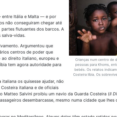
entre Itália e Malta — e por
ros não conseguiram chegar até
 partes flutuantes dos barcos. A
 salva-vidas.
salvamento. Argumentou que
ários centros de poder que
ao direito italiano, europeu e
Crianças num centro de d
íbia tem agora autoridade para
pessoas para Khoms, entr
bebés. Os relatos indica
Costeira líbia. Os sobrevi
italiana os quisesse ajudar, não
steira italiana e de oficiais
iano Matteo Salvini proibiu um navio da Guarda Costeira (
Il D
 passageiros desembarcasse, mesmo numa cidade que lhes o
rar no Mediterrâneo. Alguns deles têm estado retidos po