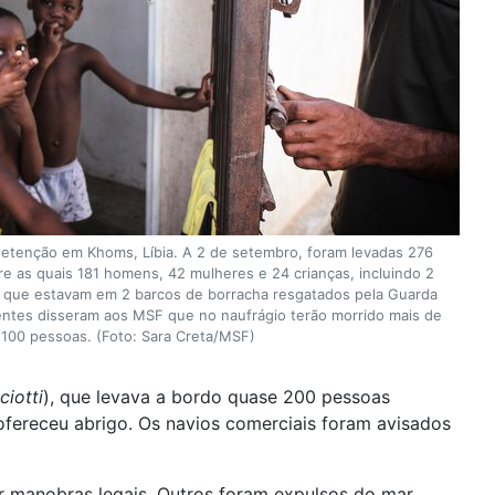
etenção em Khoms, Líbia. A 2 de setembro, foram levadas 276
e as quais 181 homens, 42 mulheres e 24 crianças, incluindo 2
m que estavam em 2 barcos de borracha resgatados pela Guarda
ventes disseram aos MSF que no naufrágio terão morrido mais de
100 pessoas. (Foto: Sara Creta/MSF)
iciotti
), que levava a bordo quase 200 pessoas
fereceu abrigo. Os navios comerciais foram avisados
r manobras legais. Outros foram expulsos do mar