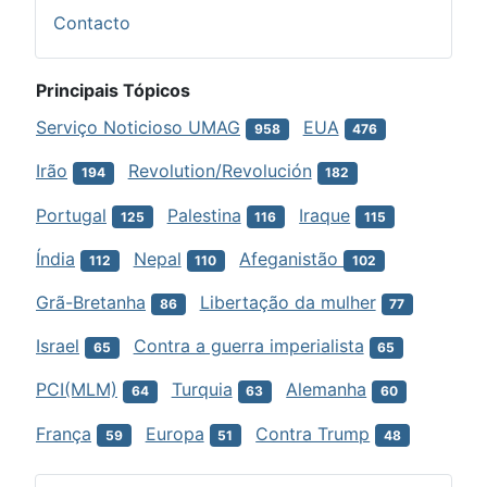
Contacto
Principais Tópicos
Serviço Noticioso UMAG
EUA
958
476
Irão
Revolution/Revolución
194
182
Portugal
Palestina
Iraque
125
116
115
Índia
Nepal
Afeganistão
112
110
102
Grã-Bretanha
Libertação da mulher
86
77
Israel
Contra a guerra imperialista
65
65
PCI(MLM)
Turquia
Alemanha
64
63
60
França
Europa
Contra Trump
59
51
48