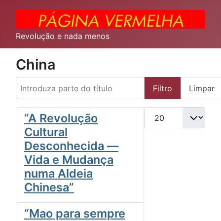
Revolução e nada menos
China
Introduza parte do título
Filtro
Limpar
Qtd. a exibir
“A Revolução
Cultural
Desconhecida —
Vida e Mudança
numa Aldeia
Chinesa”
“Mao para sempre