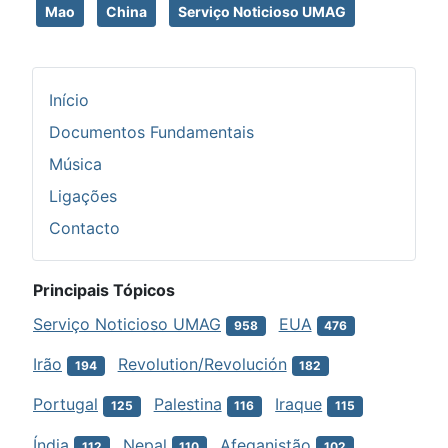
Mao
China
Serviço Noticioso UMAG
Início
Documentos Fundamentais
Música
Ligações
Contacto
Principais Tópicos
Serviço Noticioso UMAG
EUA
958
476
Irão
Revolution/Revolución
194
182
Portugal
Palestina
Iraque
125
116
115
Índia
Nepal
Afeganistão
112
110
102