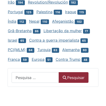
Irão
Revolution/Revolución
194
182
Portugal
Palestina
Iraque
125
116
115
Índia
Nepal
Afeganistão
112
110
102
Grã-Bretanha
Libertação da mulher
86
77
Israel
Contra a guerra imperialista
65
65
PCI(MLM)
Turquia
Alemanha
64
63
60
França
Europa
Contra Trump
59
51
48
Menu
Pesquisar