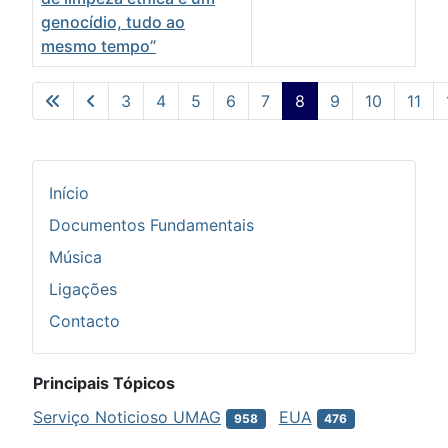
genocídio, tudo ao
mesmo tempo”
Artigos
3
4
5
6
7
8
9
10
11
Pág. 8 de 73
Início
Documentos Fundamentais
Música
Ligações
Contacto
Principais Tópicos
Serviço Noticioso UMAG
EUA
958
476