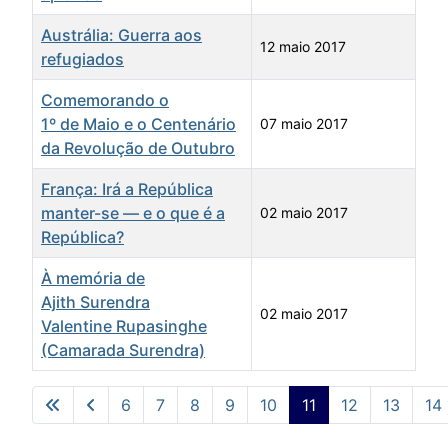
Austrália: Guerra aos
12 maio 2017
refugiados
Comemorando o
1º de Maio e o Centenário
07 maio 2017
da Revolução de Outubro
França: Irá a República
manter-se — e o que é a
02 maio 2017
República?
À memória de
Ajith Surendra
02 maio 2017
Valentine Rupasinghe
(Camarada Surendra)
Artigos
6
7
8
9
10
11
12
13
14
Pág. 11 de 73