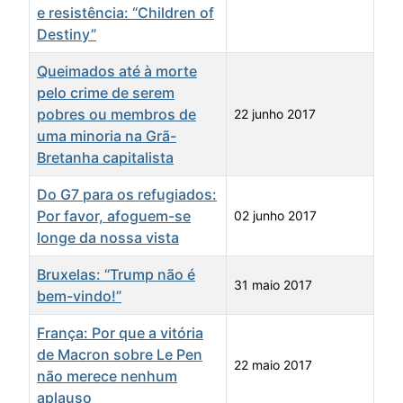
e resistência: “Children of
Destiny”
Queimados até à morte
pelo crime de serem
pobres ou membros de
22 junho 2017
uma minoria na Grã-
Bretanha capitalista
Do G7 para os refugiados:
Por favor, afoguem-se
02 junho 2017
longe da nossa vista
Bruxelas: “Trump não é
31 maio 2017
bem-vindo!”
França: Por que a vitória
de Macron sobre Le Pen
22 maio 2017
não merece nenhum
aplauso