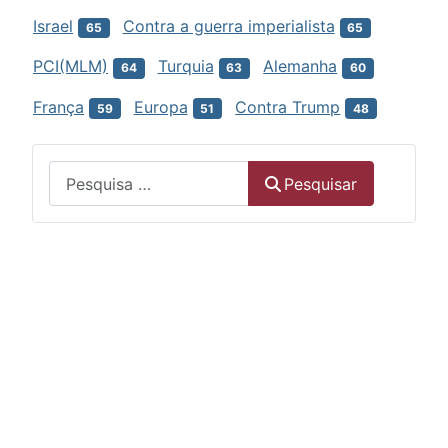
Israel
Contra a guerra imperialista
65
65
PCI(MLM)
Turquia
Alemanha
64
63
60
França
Europa
Contra Trump
59
51
48
Menu
Pesquisar