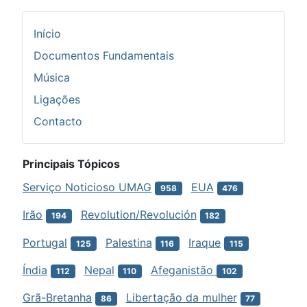
Início
Documentos Fundamentais
Música
Ligações
Contacto
Principais Tópicos
Serviço Noticioso UMAG
EUA
958
476
Irão
Revolution/Revolución
194
182
Portugal
Palestina
Iraque
125
116
115
Índia
Nepal
Afeganistão
112
110
102
Grã-Bretanha
Libertação da mulher
86
77