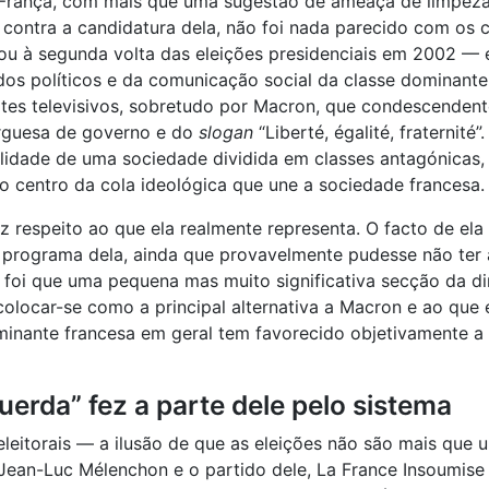
m França, com mais que uma sugestão de ameaça de limpez
contra a candidatura dela, não foi nada parecido com os 
gou à segunda volta das eleições presidenciais em 2002 — 
 dos políticos e da comunicação social da classe dominante
ates televisivos, sobretudo por Macron, que condescendent
rguesa de governo e do
slogan
“Liberté, égalité, fraternité”
alidade de uma sociedade dividida em classes antagónicas,
 centro da cola ideológica que une a sociedade francesa.
respeito ao que ela realmente representa. O facto de ela
do programa dela, ainda que provavelmente pudesse não ter 
oi que uma pequena mas muito significativa secção da direi
a colocar-se como a principal alternativa a Macron e ao que
minante francesa em geral tem favorecido objetivamente a
rda” fez a parte dele pelo sistema
eleitorais — a ilusão de que as eleições não são mais que 
ean-Luc Mélenchon e o partido dele, La France Insoumise (