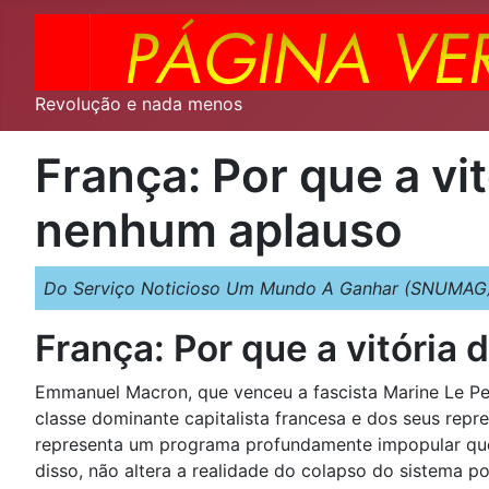
Revolução e nada menos
França: Por que a v
nenhum aplauso
Do Serviço Noticioso Um Mundo A Ganhar (SNUMAG)
França: Por que a vitóri
Emmanuel Macron, que venceu a fascista Marine Le Pen
classe dominante capitalista francesa e dos seus rep
representa um programa profundamente impopular que
disso, não altera a realidade do colapso do sistema p