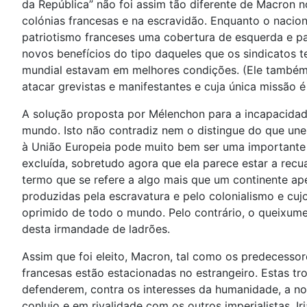
da República” não foi assim tão diferente de Macron 
colónias francesas e na escravidão. Enquanto o nacio
patriotismo franceses uma cobertura de esquerda e par
novos benefícios do tipo daqueles que os sindicatos t
mundial estavam em melhores condições. (Ele também s
atacar grevistas e manifestantes e cuja única missão é
A solução proposta por Mélenchon para a incapacidade
mundo. Isto não contradiz nem o distingue do que une
à União Europeia pode muito bem ser uma importante ra
excluída, sobretudo agora que ela parece estar a recu
termo que se refere a algo mais que um continente ap
produzidas pela escravatura e pelo colonialismo e cu
oprimido de todo o mundo. Pelo contrário, o queixume 
desta irmandade de ladrões.
Assim que foi eleito, Macron, tal como os predecessor
francesas estão estacionadas no estrangeiro. Estas tr
defenderem, contra os interesses da humanidade, a noç
conluio e em rivalidade com os outros imperialistas. 