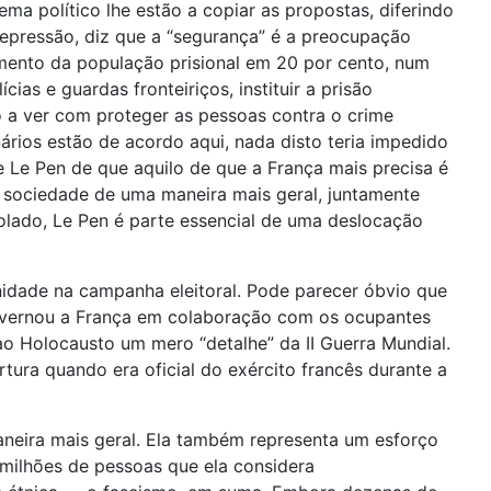
ma político lhe estão a copiar as propostas, diferindo
epressão, diz que a “segurança” é a preocupação
aumento da população prisional em 20 por cento, num
as e guardas fronteiriços, instituir a prisão
o a ver com proteger as pessoas contra o crime
nários estão de acordo aqui, nada disto teria impedido
e Le Pen de que aquilo de que a França mais precisa é
 sociedade de uma maneira mais geral, juntamente
olado, Le Pen é parte essencial de uma deslocação
unidade na campanha eleitoral. Pode parecer óbvio que
 governou a França em colaboração com os ocupantes
ao Holocausto um mero “detalhe” da II Guerra Mundial.
ura quando era oficial do exército francês durante a
neira mais geral. Ela também representa um esforço
 milhões de pessoas que ela considera