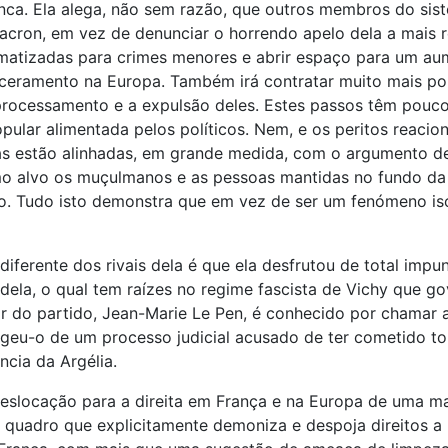
ca. Ela alega, não sem razão, que outros membros do siste
cron, em vez de denunciar o horrendo apelo dela a mais r
sistematizadas para crimes menores e abrir espaço para um 
eramento na Europa. Também irá contratar muito mais políci
o processamento e a expulsão deles. Estes passos têm pouc
pular alimentada pelos políticos. Nem, e os peritos reacio
idas estão alinhadas, em grande medida, com o argumento d
mo alvo os muçulmanos e as pessoas mantidas no fundo da
do. Tudo isto demonstra que em vez de ser um fenómeno is
iferente dos rivais dela é que ela desfrutou de total imp
o dela, o qual tem raízes no regime fascista de Vichy que
dor do partido, Jean-Marie Le Pen, é conhecido por chamar 
geu-o de um processo judicial acusado de ter cometido tort
cia da Argélia.
eslocação para a direita em França e na Europa de uma ma
m quadro que explicitamente demoniza e despoja direitos a