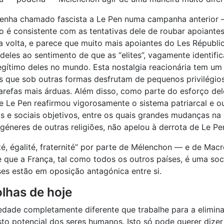
enha chamado fascista a Le Pen numa campanha anterior 
 é consistente com as tentativas dele de roubar apoiantes 
a volta, e parece que muito mais apoiantes do Les Républ
eles ao sentimento de que as “elites”, vagamente identifi
 legítimo deles no mundo. Esta nostalgia reacionária tem u
s que sob outras formas desfrutam de pequenos privilégi
refas mais árduas. Além disso, como parte do esforço dele
e Pen reafirmou vigorosamente o sistema patriarcal e out
e sociais objetivos, entre os quais grandes mudanças na p
ngéneres de outras religiões, não apelou à derrota de Le Pe
é, égalité, fraternité” por parte de Mélenchon — e de Mac
que a França, tal como todos os outros países, é uma soci
ses estão em oposição antagónica entre si.
olhas de hoje
dade completamente diferente que trabalhe para a elimin
sto potencial dos seres humanos. Isto só pode querer dizer