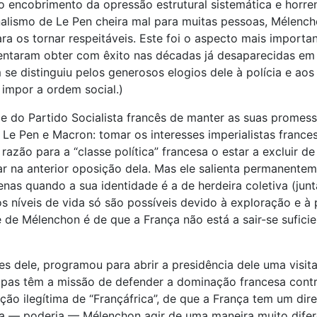
no encobrimento da opressão estrutural sistemática e horr
nalismo de Le Pen cheira mal para muitas pessoas, Mélench
a os tornar respeitáveis. Este foi o aspecto mais importan
entaram obter com êxito nas décadas já desaparecidas em q
e distinguiu pelos generosos elogios dele à polícia e aos
 impor a ordem social.)
 do Partido Socialista francês de manter as suas promessa
 Le Pen e Macron: tomar os interesses imperialistas fran
zão para a “classe política” francesa o estar a excluir d
ar na anterior oposição dela. Mas ele salienta permanentem
enas quando a sua identidade é a de herdeira coletiva (ju
jos níveis de vida só são possíveis devido à exploração e
de Mélenchon é de que a França não está a sair-se suficie
es dele, programou para abrir a presidência dele uma visit
opas têm a missão de defender a dominação francesa contra 
ão ilegítima de “Françáfrica”, de que a França tem um dire
Iria — poderia — Mélenchon agir de uma maneira muito dife