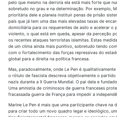
pelo que mesmo na derrota ela está mais forte que nun
sobretudo no grau e na determinação. Por exemplo, Ma
prioritária dele e planeia instituir penas de prisão 
país que já tem uma das mais elevadas taxas de encarc
domiciliária para os requerentes de asilo e acelerar 
violento, o qual está em queda, apesar da perceção po
os recentes ataques terroristas islamitas. Estas med
de um clima ainda mais punitivo, sobretudo tendo co
com o fortalecimento das forças repressivas do esta
global para a direita na política francesa.
Mas, paradoxalmente, onde Le Pen é qualitativamente d
o rótulo de fascista descreva objetivamente o partid
nazis durante a II Guerra Mundial. O pai dela e funda
Uma amnistia de criminosos de guerra franceses prote
fracassada guerra de França para impedir a independên
Marine Le Pen é mais que uma participante chave na d
para criar todo um novo quadro legal e ideológico, u