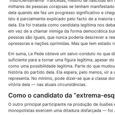
“insuficientemente” francesas, mesmo se nascidas e
milhares de pessoas corajosas se tenham manifestado 
dela quando ele fez um progresso significativo e che
Isto é parcialmente explicado pelo facto de a maioria
dela. Ela foi tratada como candidata legítima nos deb
em vez de a chamar inimiga da forma democrática bu
pessoas são iguais, que nunca poderia descrever a re
opressoras e nações oprimidas. Mas que tem estado no
Em suma, Le Pede obteve um salvo-conduto no que diz 
suficiente para a tornar uma figura legítima, apesar 
como uma possibilidade legítima. Parte do que mudou f
história do partido dela. Ela espera, pelo menos, vir 
representa. No mínimo, pode dizer-se que a classe do
vitória dela — nas atuais circunstâncias.
Como o candidato da “extrema-esque
O outro principal participante na produção de ilusões 
monopolistas exercem uma ditadura disfarçada — foi J