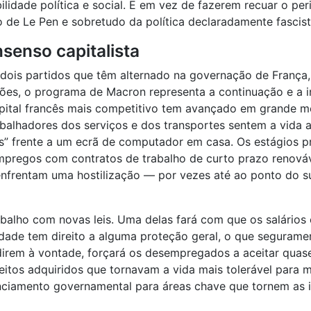
ilidade política e social. E em vez de fazerem recuar o pe
 de Le Pen e sobretudo da política declaradamente fascist
senso capitalista
ois partidos que têm alternado na governação de França, 
ções, o programa de Macron representa a continuação e a 
capital francês mais competitivo tem avançado em grande 
abalhadores dos serviços e dos transportes sentem a vida a
res” frente a um ecrã de computador em casa. Os estágios
empregos com contratos de trabalho de curto prazo renová
enfrentam uma hostilização — por vezes até ao ponto do sui
alho com novas leis. Uma delas fará com que os salários
dade tem direito a alguma proteção geral, o que segurame
rem à vontade, forçará os desempregados a aceitar quase
reitos adquiridos que tornavam a vida mais tolerável para 
anciamento governamental para áreas chave que tornem as in