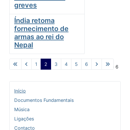
greves
Índia retoma
fornecimento de
armas ao rei do
Nepal
1
2
3
4
5
6
Pág. 2 de 6
Início
Documentos Fundamentais
Música
Ligações
Contacto