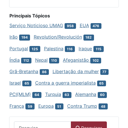
Principais Tópicos
Serviço Noticioso UMAG
EUA
958
476
Irão
Revolution/Revolución
194
182
Portugal
Palestina
Iraque
125
116
115
Índia
Nepal
Afeganistão
112
110
102
Grã-Bretanha
Libertação da mulher
86
77
Israel
Contra a guerra imperialista
65
65
PCI(MLM)
Turquia
Alemanha
64
63
60
França
Europa
Contra Trump
59
51
48
Menu
Pesquisar