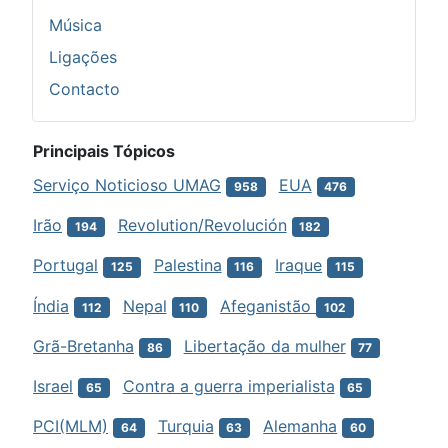
Música
Ligações
Contacto
Principais Tópicos
Serviço Noticioso UMAG
EUA
958
476
Irão
Revolution/Revolución
194
182
Portugal
Palestina
Iraque
125
116
115
Índia
Nepal
Afeganistão
112
110
102
Grã-Bretanha
Libertação da mulher
86
77
Israel
Contra a guerra imperialista
65
65
PCI(MLM)
Turquia
Alemanha
64
63
60