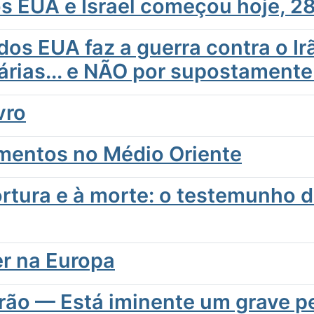
s EUA e Israel começou hoje, 28
os EUA faz a guerra contra o Ir
árias... e NÃO por supostamente
vro
imentos no Médio Oriente
ortura e à morte: o testemunho d
er na Europa
rão — Está iminente um grave pe