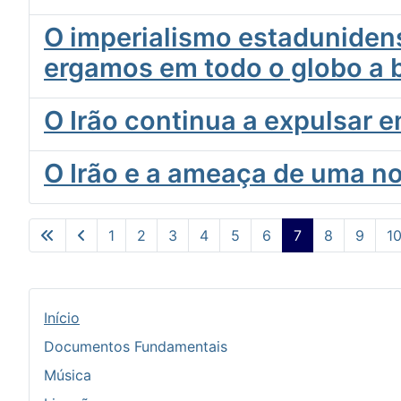
O imperialismo estadunidens
ergamos em todo o globo a
O Irão continua a expulsar 
O Irão e a ameaça de uma nov
1
2
3
4
5
6
7
8
9
1
Início
Documentos Fundamentais
Música