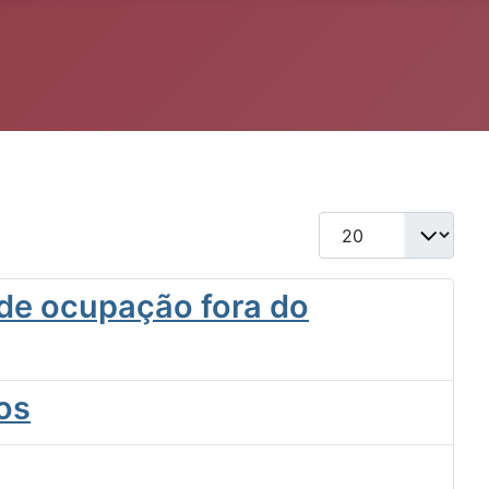
Qtd. a exibir
 de ocupação fora do
os