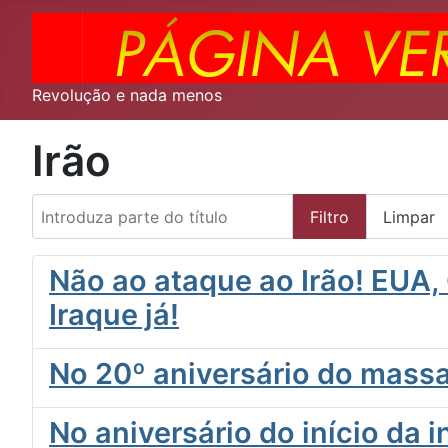
Revolução e nada menos
Irão
Introduza parte do título
Filtro
Limpar
Não ao ataque ao Irão! EUA,
Iraque já!
No 20º aniversário do massa
No aniversário do início da i