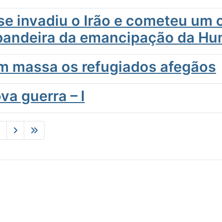
e invadiu o Irão e cometeu um c
 bandeira da emancipação da H
em massa os refugiados afegãos
a guerra – I
0