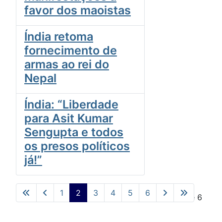
favor dos maoistas
Índia retoma
fornecimento de
armas ao rei do
Nepal
Índia: “Liberdade
para Asit Kumar
Sengupta e todos
os presos políticos
já!”
1
2
3
4
5
6
Pág. 2 de 6