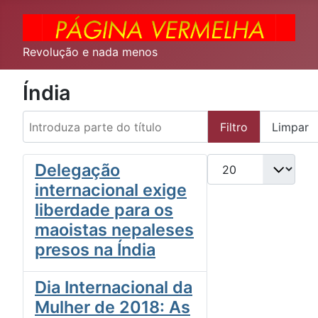
Revolução e nada menos
Índia
Introduza parte do título
Filtro
Limpar
Qtd. a exibir
Delegação
internacional exige
liberdade para os
maoistas nepaleses
presos na Índia
Dia Internacional da
Mulher de 2018: As