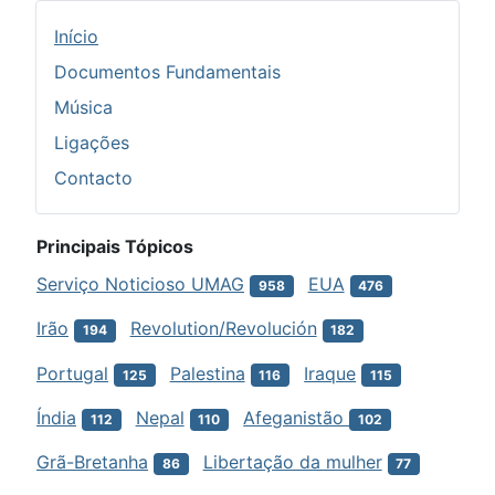
Início
Documentos Fundamentais
Música
Ligações
Contacto
Principais Tópicos
Serviço Noticioso UMAG
EUA
958
476
Irão
Revolution/Revolución
194
182
Portugal
Palestina
Iraque
125
116
115
Índia
Nepal
Afeganistão
112
110
102
Grã-Bretanha
Libertação da mulher
86
77