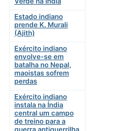
Verde na Índia
Estado indiano
prende K. Murali
(Ajith)
Exército indiano
envolve-se em
batalha no Nepal,
maoistas sofrem
perdas
Exército indiano
instala na Índia
central um campo
de treino para a
guerra antiguerrilha