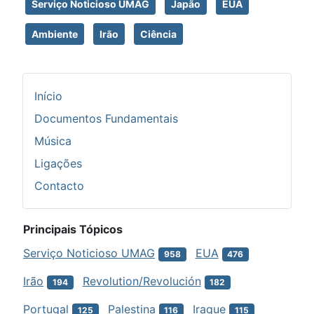
Serviço Noticioso UMAG
Japão
EUA
Ambiente
Irão
Ciência
Início
Documentos Fundamentais
Música
Ligações
Contacto
Principais Tópicos
Serviço Noticioso UMAG
EUA
958
476
Irão
Revolution/Revolución
194
182
Portugal
Palestina
Iraque
125
116
115