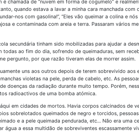
vem é chamada de “nuvem em forma de cogumelo” e realmen
etanto, quando estava a lavar a minha cara manchada com 
undar-nos com gasolina!”, “Eles vão queimar a colina e nó
ajosa e contaminada com areia e terra. Passaram vários m
ola secundária tinham sido mobilizadas para ajudar a desm
ram todas ao fim do dia, sofrendo de queimaduras, sem re
me pergunto, por que razão tiveram elas de morrer assim.
utuamente uns aos outros depois de terem sobrevivido ao
 manchas violetas na pele, perda de cabelo, etc. As pesso
de doenças da radiação durante muito tempo. Porém, ness
itos radioactivos de uma bomba atómica.
qui em cidades de mortos. Havia corpos calcinados de ve
ios sobrelotados queimados de negro e torcidos, pessoas e
imado e a pele queimada pendurada, etc... Não era uma c
ar água a essa multidão de sobreviventes escassamente vi