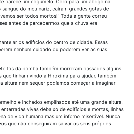
te parece um cogumelo. Corri para um abrigo na
o sangue do meu nariz, caíram grandes gotas de
s vamos ser todos mortos!” Toda a gente correu
eses antes de percebermos que a chuva era
antelar os edifícios do centro de cidade. Essas
ceberem nenhum cuidado ou poderem ver as suas
s efeitos da bomba também morreram passados alguns
as que tinham vindo a Hiroxima para ajudar, também
a altura nem sequer podíamos começar a imaginar
rmelho e inchados empilhados até uma grande altura,
nterradas vivas debaixo de edifícios e mortas, linhas
ena de vida humana mas um inferno miserável. Nunca
vos que não conseguiram salvar os seus próprios