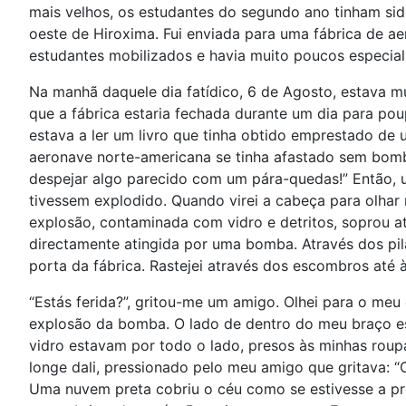
mais velhos, os estudantes do segundo ano tinham sido
oeste de Hiroxima. Fui enviada para uma fábrica de a
estudantes mobilizados e havia muito poucos especiali
Na manhã daquele dia fatídico, 6 de Agosto, estava mu
que a fábrica estaria fechada durante um dia para po
estava a ler um livro que tinha obtido emprestado de
aeronave norte-americana se tinha afastado sem bomba
despejar algo parecido com um pára-quedas!” Então, 
tivessem explodido. Quando virei a cabeça para olha
explosão, contaminada com vidro e detritos, soprou atr
directamente atingida por uma bomba. Através dos pil
porta da fábrica. Rastejei através dos escombros até à
“Estás ferida?”, gritou-me um amigo. Olhei para o m
explosão da bomba. O lado de dentro do meu braço es
vidro estavam por todo o lado, presos às minhas roup
longe dali, pressionado pelo meu amigo que gritava: 
Uma nuvem preta cobriu o céu como se estivesse a pr