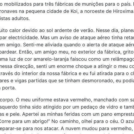
 mobilizados para três fábricas de munições para o país. N
eronaves na pequena cidade de Koi, a noroeste de Hiroxima
stas adultos.
ito calor devido ao sol ardente de verão. Nesse dia, plan
upar electricidade. Mas um aviso de ataque aéreo tinha re
 um amigo. Senti-me aliviada quando o alerta de ataque a
rdear. Então, um amigo meu, no exterior da fábrica, grito
uma luz de cor amarelo-laranja faiscou como um relâmpag
r nessa direcção, senti um enorme choque a atingir o meu
avés do interior da nossa fábrica e eu fui atirada para o c
ares e vigas partidas que se tinham desmoronado, eu podi
 porta.
eu corpo. O meu uniforme estava vermelho, manchado com s
querdo tinha sido atingido por um pedaço de vidro e tam
as e pele. Apertei as minhas feridas com um pano emprest
“Corre para um abrigo!” No caminho, olhei para o céu. O a
eparar-se para nos atacar. A nuvem mudou para vermelho, 