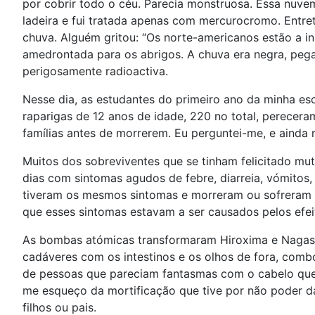
por cobrir todo o céu. Parecia monstruosa. Essa nu
ladeira e fui tratada apenas com mercurocromo. Entr
chuva. Alguém gritou: “Os norte-americanos estão a in
amedrontada para os abrigos. A chuva era negra, peg
perigosamente radioactiva.
Nesse dia, as estudantes do primeiro ano da minha esc
raparigas de 12 anos de idade, 220 no total, perece
famílias antes de morrerem. Eu perguntei-me, e ainda 
Muitos dos sobreviventes que se tinham felicitado m
dias com sintomas agudos de febre, diarreia, vómitos,
tiveram os mesmos sintomas e morreram ou sofreram 
que esses sintomas estavam a ser causados pelos efe
As bombas atómicas transformaram Hiroxima e Nagasá
cadáveres com os intestinos e os olhos de fora, combo
de pessoas que pareciam fantasmas com o cabelo que
me esqueço da mortificação que tive por não poder d
filhos ou pais.