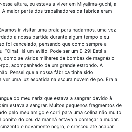
essa altura, eu estava a viver em Miyajima-guchi, a
. A maior parte dos trabalhadores da fábrica eram
eávamos ir visitar uma praia para nadarmos, uma vez
tardado a nossa partida durante algum tempo e eu
éreo foi cancelado, pensando que como sempre a
u: “Olha! Há um avião. Pode ser um B-29! Está a
o, como se vários milhares de bombas de magnésio
 corpo, acompanhado de um grande estrondo. A
hão. Pensei que a nossa fábrica tinha sido
a ver uma luz esbatida na escura nuvem de pó. Era a
angue do meu nariz que estava a sangrar devido à
bém estava a sangrar. Muitos pequenos fragmentos de
ado pelo meu amigo e corri para uma colina não muito
zul bonito do céu da manhã estava a começar a mudar.
cinzento e novamente negro, e cresceu até acabar