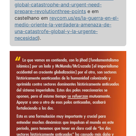
global-catastrophe-and-urgent-need-
prepare-revolutionthree-points
e em
castelhano em
revcom.us/es/la-guerra-en-el-
medio-oriente-la-verdadera-amenaza-de-
una-catastrofe-global-y-la-urgente-
necesidad
).