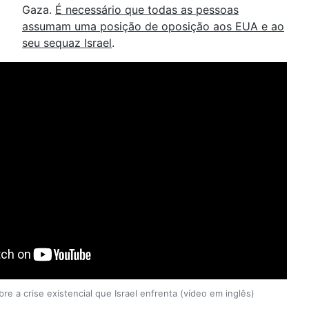
Gaza.
É necessário que todas as pessoas
assumam uma posição de oposição aos EUA e ao
seu sequaz Israel
.
re a crise existencial que Israel enfrenta (vídeo em inglês)