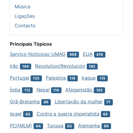
Música
Ligações
Contacto
Principais Tópicos
Serviço Noticioso UMAG
EUA
958
476
Irão
Revolution/Revolución
194
182
Portugal
Palestina
Iraque
125
116
115
Índia
Nepal
Afeganistão
112
110
102
Grã-Bretanha
Libertação da mulher
86
77
Israel
Contra a guerra imperialista
65
65
PCI(MLM)
Turquia
Alemanha
64
63
60