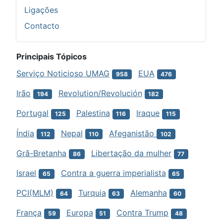
Ligações
Contacto
Principais Tópicos
Serviço Noticioso UMAG
EUA
958
476
Irão
Revolution/Revolución
194
182
Portugal
Palestina
Iraque
125
116
115
Índia
Nepal
Afeganistão
112
110
102
Grã-Bretanha
Libertação da mulher
86
77
Israel
Contra a guerra imperialista
65
65
PCI(MLM)
Turquia
Alemanha
64
63
60
França
Europa
Contra Trump
59
51
48