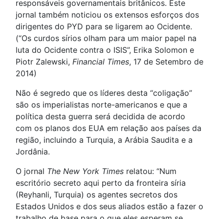
responsáveis governamentais britânicos. Este
jornal também noticiou os extensos esforços dos
dirigentes do PYD para se ligarem ao Ocidente.
(“Os curdos sírios olham para um maior papel na
luta do Ocidente contra o ISIS”, Erika Solomon e
Piotr Zalewski,
Financial Times
, 17 de Setembro de
2014)
Não é segredo que os líderes desta “coligação”
são os imperialistas norte-americanos e que a
política desta guerra será decidida de acordo
com os planos dos EUA em relação aos países da
região, incluindo a Turquia, a Arábia Saudita e a
Jordânia.
O jornal
The New York Times
relatou: “Num
escritório secreto aqui perto da fronteira síria
(Reyhanli, Turquia) os agentes secretos dos
Estados Unidos e dos seus aliados estão a fazer o
trabalho de base para o que eles esperam se