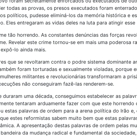
povo foram secretamente enforcados ou executados de outr
der todas as provas, os presos executados foram enterrad
sos políticos, pudesse eliminá-los da memória histórica e
Eles entregaram as vidas deles na luta para atingir esse 
 tão horrendo. As constantes denúncias das forças revoluc
ime. Revelar este crime tornou-se em mais uma poderosa 
 expô-lo ainda mais.
res que se revoltaram contra o podre sistema dominante a
também foram torturadas e sexualmente violadas, porque e
 mulheres militantes e revolucionárias transformaram a pr
s execuções não conseguiram fazê-las renderem-se.
ue duraram uma década, conseguimos estabelecer as pala
ente tentaram arduamente fazer com que este horrendo cr
u estas palavras de ordem para a arena política do Irão e,
orque estes reformistas sabem muito bem que estas palav
mica. A apresentação destas palavras de ordem pelas mulh
 bandeira da mudança radical e fundamental da sociedade