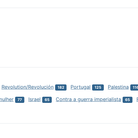
Revolution/Revolución
Portugal
Palestina
182
125
11
mulher
Israel
Contra a guerra imperialista
77
65
65