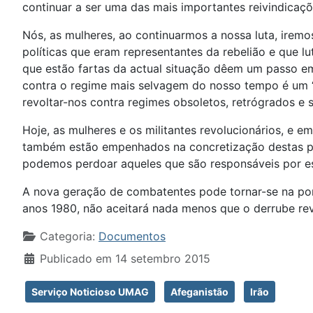
continuar a ser uma das mais importantes reivindicaç
Nós, as mulheres, ao continuarmos a nossa luta, irem
políticas que eram representantes da rebelião e que 
que estão fartas da actual situação dêem um passo em
contra o regime mais selvagem do nosso tempo é um “
revoltar-nos contra regimes obsoletos, retrógrados e 
Hoje, as mulheres e os militantes revolucionários, e 
também estão empenhados na concretização destas pa
podemos perdoar aqueles que são responsáveis por es
A nova geração de combatentes pode tornar-se na port
anos 1980, não aceitará nada menos que o derrube revo
Detalhes
Categoria:
Documentos
Publicado em 14 setembro 2015
Serviço Noticioso UMAG
Afeganistão
Irão