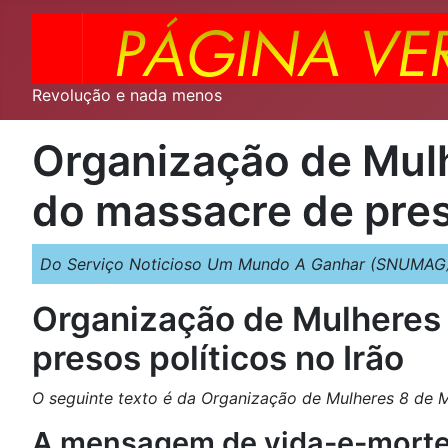
Revolução e nada menos
Organização de Mulh
do massacre de preso
Do Serviço Noticioso Um Mundo A Ganhar (SNUMAG)
Organização de Mulheres 
presos políticos no Irão
O seguinte texto é da Organização de Mulheres 8 de M
A mensagem de vida-e-morte d