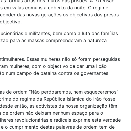
as formas atrás dos muros das prisões. A extensão
os em valas comuns a coberto da noite. O regime
 esconder das novas gerações os objectivos dos presos
objectivo.
ionárias e militantes, bem como a luta das famílias
razão para as massas compreenderam a natureza
ntimulheres. Essas mulheres não só foram perseguidas
ram mulheres, com o objectivo de dar uma lição
isão num campo de batalha contra os governantes
vras de ordem “Não perdoaremos, nem esqueceremos”
ime do regime da República Islâmica do Irão fosse
 desde então, as activistas da nossa organização têm
ras de ordem não deixam nenhum espaço para o
eres revolucionárias e radicais exprime esta verdade
, e o cumprimento destas palavras de ordem tem de