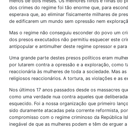
menos de dois meses. Os melhores filhos e filhas do 
dos crimes do regime foi tão enorme que, para escon
esperava que, ao eliminar fisicamente milhares de pre
de edificarem um mundo sem opressão nem exploração. 
Mas o regime não conseguiu esconder do povo um crime
dos presos executados não permitiu esquecer este cr
antipopular e antimulher deste regime opressor e para
Uma grande parte destes presos políticos eram mulhe
por lutarem contra a opressão e a exploração, como 
reaccionária às mulheres de toda a sociedade. Mas as
religiosos reaccionários. A tortura, as violações e a
Nos últimos 17 anos passados desde os massacres q
como uma verdade nua contra aqueles que deliberadam
esquecido. Foi a nossa organização que primeiro lanço
sido duramente atacadas pela corrente reformista, p
compromisso com o regime criminoso da República Islâ
inegável de que as mulheres podem e têm de erguer a