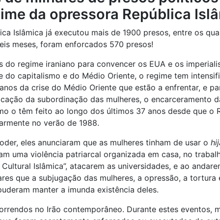
gime da opressora República Isl
ca Islâmica já executou mais de 1900 presos, entre os qua
eis meses, foram enforcados 570 presos!
os do regime iraniano para convencer os EUA e os imperia
ise do capitalismo e do Médio Oriente, o regime tem intens
tanos da crise do Médio Oriente que estão a enfrentar, e pa
ificação da subordinação das mulheres, o encarceramento 
como o têm feito ao longo dos últimos 37 anos desde que 
larmente no verão de 1988.
oder, eles anunciaram que as mulheres tinham de usar o
hi
am uma violência patriarcal organizada em casa, no trabal
 Cultural Islâmica”, atacarem as universidades, e ao andar
ares que a subjugação das mulheres, a opressão, a tortura 
 puderam manter a imunda existência deles.
orrendos no Irão contemporâneo. Durante estes eventos, m