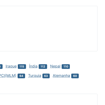
Iraque
Índia
Nepal
6
115
112
110
PCI(MLM)
Turquia
Alemanha
64
63
60