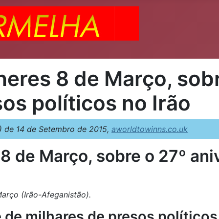
eres 8 de Março, sobr
s políticos no Irão
 de 14 de Setembro de 2015,
aworldtowinns.co.uk
8 de Março, sobre o 27º ani
arço (Irão-Afeganistão).
e milhares de presos políticos