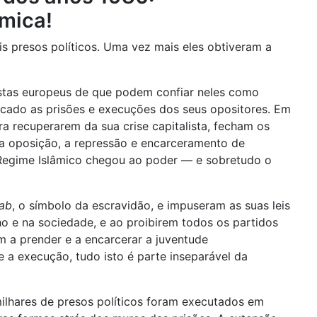
âmica!
is presos políticos. Uma vez mais eles obtiveram a
listas europeus de que podem confiar neles como
ificado as prisões e execuções dos seus opositores. Em
ra recuperarem da sua crise capitalista, fecham os
da oposição, a repressão e encarceramento de
o Regime Islâmico chegou ao poder — e sobretudo o
jab
, o símbolo da escravidão, e impuseram as suas leis
ho e na sociedade, e ao proibirem todos os partidos
em a prender e a encarcerar a juventude
e a execução, tudo isto é parte inseparável da
ilhares de presos políticos foram executados em