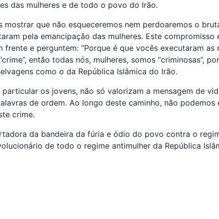
ões das mulheres e de todo o povo do Irão.
os mostrar que não esqueceremos nem perdoaremos o brutal
lutaram pela emancipação das mulheres. Este compromisso e
 frente e perguntem: “Porque é que vocês executaram as n
crime”, então todas nós, mulheres, somos “criminosas”, 
selvagens como o da República Islâmica do Irão.
em particular os jovens, não só valorizam a mensagem de vi
lavras de ordem. Ao longo deste caminho, não podemos e
te crime.
adora da bandeira da fúria e ódio do povo contra o regime
lucionário de todo o regime antimulher da República Islâm