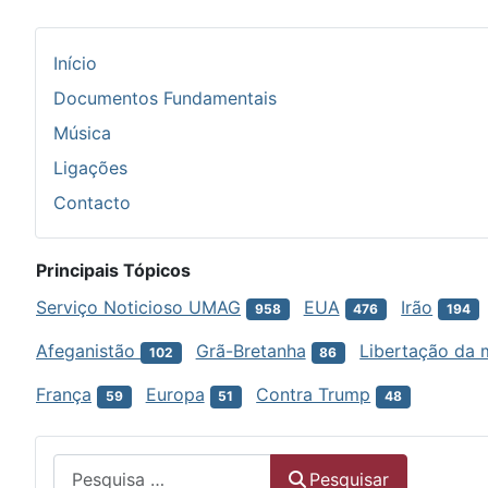
Início
Documentos Fundamentais
Música
Ligações
Contacto
Principais Tópicos
Serviço Noticioso UMAG
EUA
Irão
958
476
194
Afeganistão
Grã-Bretanha
Libertação da 
102
86
França
Europa
Contra Trump
59
51
48
Menu
Pesquisar