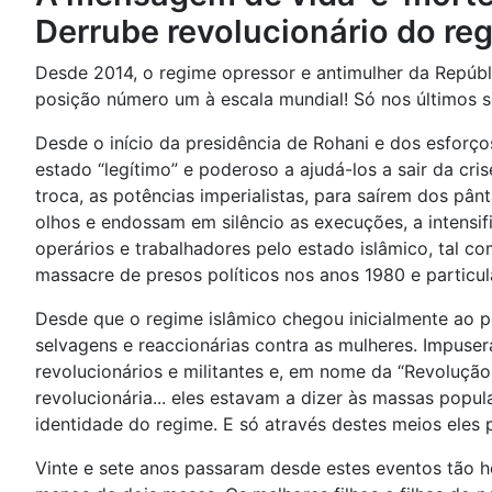
Derrube revolucionário do re
Desde 2014, o regime opressor e antimulher da Repúbli
posição número um à escala mundial! Só nos últimos s
Desde o início da presidência de Rohani e dos esforç
estado “legítimo” e poderoso a ajudá-los a sair da cr
troca, as potências imperialistas, para saírem dos pân
olhos e endossam em silêncio as execuções, a intens
operários e trabalhadores pelo estado islâmico, tal 
massacre de presos políticos nos anos 1980 e particu
Desde que o regime islâmico chegou inicialmente ao p
selvagens e reaccionárias contra as mulheres. Impuser
revolucionários e militantes e, em nome da “Revolução
revolucionária... eles estavam a dizer às massas popul
identidade do regime. E só através destes meios eles
Vinte e sete anos passaram desde estes eventos tão h