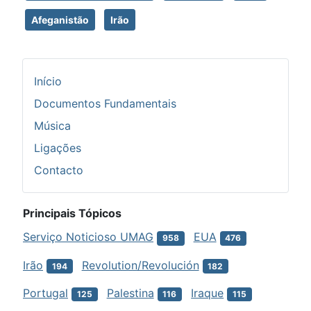
Afeganistão
Irão
Início
Documentos Fundamentais
Música
Ligações
Contacto
Principais Tópicos
Serviço Noticioso UMAG
EUA
958
476
Irão
Revolution/Revolución
194
182
Portugal
Palestina
Iraque
125
116
115