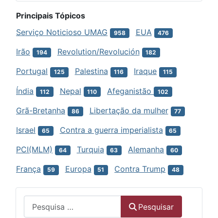
Principais Tópicos
Serviço Noticioso UMAG
EUA
958
476
Irão
Revolution/Revolución
194
182
Portugal
Palestina
Iraque
125
116
115
Índia
Nepal
Afeganistão
112
110
102
Grã-Bretanha
Libertação da mulher
86
77
Israel
Contra a guerra imperialista
65
65
PCI(MLM)
Turquia
Alemanha
64
63
60
França
Europa
Contra Trump
59
51
48
Menu
Pesquisar