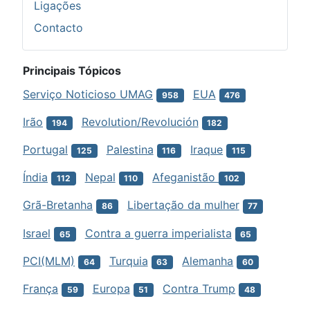
Ligações
Contacto
Principais Tópicos
Serviço Noticioso UMAG
EUA
958
476
Irão
Revolution/Revolución
194
182
Portugal
Palestina
Iraque
125
116
115
Índia
Nepal
Afeganistão
112
110
102
Grã-Bretanha
Libertação da mulher
86
77
Israel
Contra a guerra imperialista
65
65
PCI(MLM)
Turquia
Alemanha
64
63
60
França
Europa
Contra Trump
59
51
48