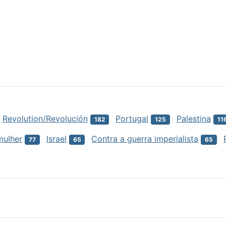
Revolution/Revolución
Portugal
Palestina
182
125
11
mulher
Israel
Contra a guerra imperialista
77
65
65