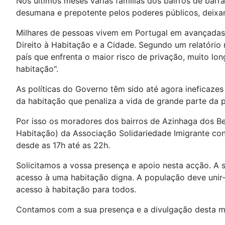
Nos últimos meses várias famílias dos bairros de bar
desumana e prepotente pelos poderes públicos, deixa
Milhares de pessoas vivem em Portugal em avançadas 
Direito à Habitação e a Cidade. Segundo um relatóri
país que enfrenta o maior risco de privação, muito 
habitação".
As políticas do Governo têm sido até agora ineficazes 
da habitação que penaliza a vida de grande parte da 
Por isso os moradores dos bairros de Azinhaga dos Be
Habitação) da Associação Solidariedade Imigrante con
desde as 17h até as 22h.
Solicitamos a vossa presença e apoio nesta acção. A 
acesso à uma habitação digna. A população deve unir-se
acesso à habitação para todos.
Contamos com a sua presença e a divulgação desta 