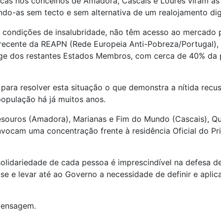
racas nos concelhos de Amadora, Cascais e Loures viram as
ndo-as sem tecto e sem alternativa de um realojamento di
condições de insalubridade, não têm acesso ao mercado p
o recente da REAPN (Rede Europeia Anti-Pobreza/Portugal)
longe dos restantes Estados Membros, com cerca de 40% 
para resolver esta situação o que demonstra a nítida recus
população há já muitos anos.
souros (Amadora), Marianas e Fim do Mundo (Cascais), Qui
vocam uma concentração frente à residência Oficial do Pr
solidariedade de cada pessoa é imprescindível na defesa 
 e levar até ao Governo a necessidade de definir e aplicar
mensagem.