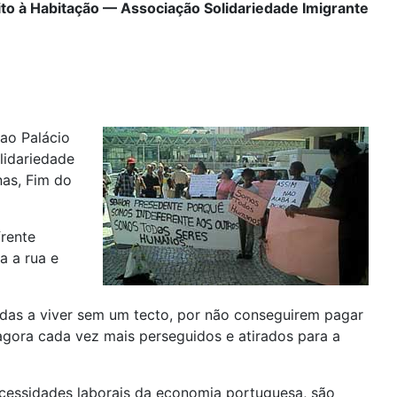
ito à Habitação — Associação Solidariedade Imigrante
 ao Palácio
lidariedade
nas, Fim do
frente
a a rua e
gadas a viver sem um tecto, por não conseguirem pagar
agora cada vez mais perseguidos e atirados para a
ecessidades laborais da economia portuguesa, são