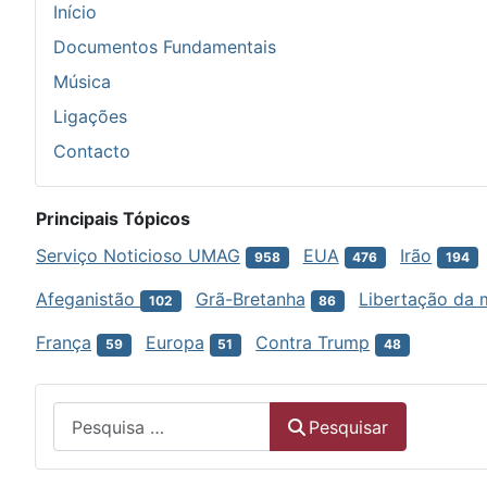
Início
Documentos Fundamentais
Música
Ligações
Contacto
Principais Tópicos
Serviço Noticioso UMAG
EUA
Irão
958
476
194
Afeganistão
Grã-Bretanha
Libertação da 
102
86
França
Europa
Contra Trump
59
51
48
Menu
Pesquisar