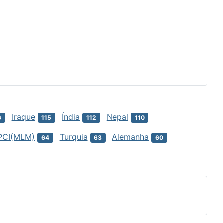
Iraque
Índia
Nepal
6
115
112
110
PCI(MLM)
Turquia
Alemanha
64
63
60