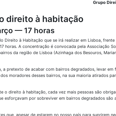
Grupo Dire
 direito à habitação
arço — 17 horas
Direito à Habitação que se irá realizar em Lisboa, frente
s 17 horas. A concentração é convocada pela Associação So
airros da região de Lisboa (Azinhaga dos Besouros, Maria
, a pretexto de acabar com bairros degradados, levar em 
dos moradores desses bairros, na sua maioria atirados par
nte o direito à habitação, cada vez mais pessoas são obri
 se esforçavam por sobreviver em bairros degradados são 
ntes que, apesar de estarem no nosso país para suprirem n