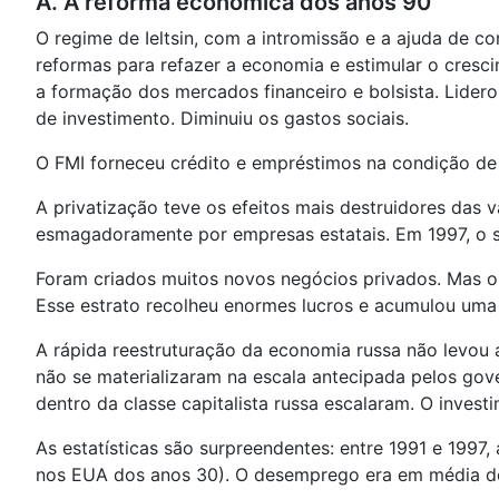
A. A reforma económica dos anos 90
O regime de Ieltsin, com a intromissão e a ajuda de c
reformas para refazer a economia e estimular o cresc
a formação dos mercados financeiro e bolsista. Lider
de investimento. Diminuiu os gastos sociais.
O FMI forneceu crédito e empréstimos na condição de 
A privatização teve os efeitos mais destruidores das vá
esmagadoramente por empresas estatais. Em 1997, o s
Foram criados muitos novos negócios privados. Mas o
Esse estrato recolheu enormes lucros e acumulou uma 
A rápida reestruturação da economia russa não levou 
não se materializaram na escala antecipada pelos gove
dentro da classe capitalista russa escalaram. O invest
As estatísticas são surpreendentes: entre 1991 e 199
nos EUA dos anos 30). O desemprego era em média de