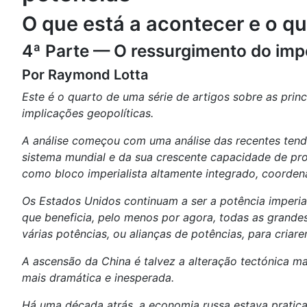
O que está a acontecer e o qu
4ª Parte — O ressurgimento do imp
Por Raymond Lotta
Este é o quarto de uma série de artigos sobre as prin
implicações geopolíticas.
A análise começou com uma análise das recentes tend
sistema mundial e da sua crescente capacidade de proj
como bloco imperialista altamente integrado, coorden
Os Estados Unidos continuam a ser a potência imperia
que beneficia, pelo menos por agora, todas as grande
várias potências, ou alianças de potências, para cria
A ascensão da China é talvez a alteração tectónica ma
mais dramática e inesperada.
Há uma década atrás, a economia russa estava pratic