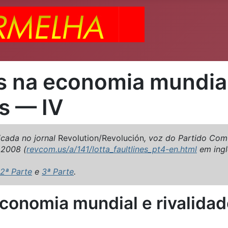
s na economia mundial
s — IV
icada no jornal
Revolution/Revolución
, voz do Partido Comu
 2008 (
revcom.us/a/141/lotta_faultlines_pt4-en.html
em ing
2ª Parte
e
3ª Parte
.
economia mundial e rivalida