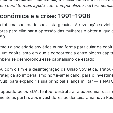
 em conflito mais agudo com o imperialismo norte-america
 económica e a crise: 1991–1998
ca foi uma sociedade socialista genuína. A revolução sovié
ras para eliminar a opressão das mulheres e obter a igual
50.
mou a sociedade soviética numa forma particular de capit
ra um capitalismo em que a concorrência entre blocos capi
mbém se desmoronou esse capitalismo de estado.
ou com o fim e a desintegração da União Soviética. Tratou
atégica ao imperialismo norte-americano: para o investimen
Sul), para expandir a sua principal aliança militar — a NA
e apoiado pelos EUA, tentou reestruturar a economia russa 
talmente as portas aos investidores ocidentais. Uma nova 