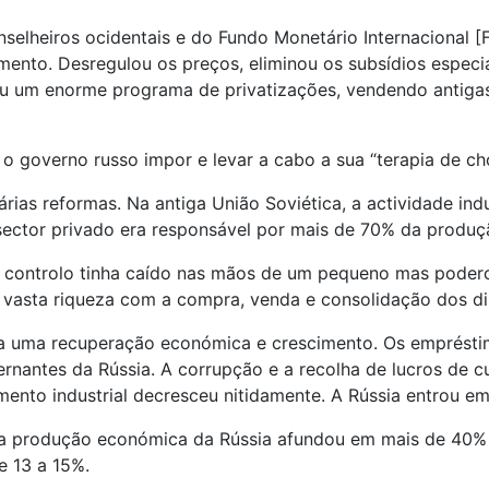
onselheiros ocidentais e do Fundo Monetário Internacional
imento. Desregulou os preços, eliminou os subsídios espec
ou um enorme programa de privatizações, vendendo antigas
o governo russo impor e levar a cabo a sua “terapia de ch
rias reformas. Na antiga União Soviética, a actividade indu
ector privado era responsável por mais de 70% da produç
 controlo tinha caído nas mãos de um pequeno mas poderos
vasta riqueza com a compra, venda e consolidação dos dir
a uma recuperação económica e crescimento. Os empréstimo
rnantes da Rússia. A corrupção e a recolha de lucros de c
imento industrial decresceu nitidamente. A Rússia entrou em
7, a produção económica da Rússia afundou em mais de 40%
 13 a 15%.