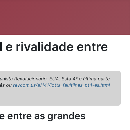
 e rivalidade entre
nista Revolucionário, EUA. Esta 4ª e última parte
lês ou
revcom.us/a/141/lotta_faultlines_pt4-es.html
de entre as grandes