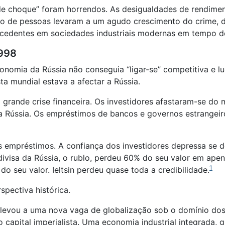
 de choque” foram horrendos. As desigualdades de rendime
o de pessoas levaram a um agudo crescimento do crime, da
ecedentes em sociedades industriais modernas em tempo d
1998
conomia da Rússia não conseguia “ligar-se” competitiva e l
ta mundial estava a afectar a Rússia.
a grande crise financeira. Os investidores afastaram-se do
 a Rússia. Os empréstimos de bancos e governos estrangei
 empréstimos. A confiança dos investidores depressa se d
ivisa da Rússia, o rublo, perdeu 60% do seu valor em ape
1
do seu valor. Ieltsin perdeu quase toda a credibilidade.
spectiva histórica.
1 levou a uma nova vaga de globalização sob o domínio do
 capital imperialista. Uma economia industrial integrada, 