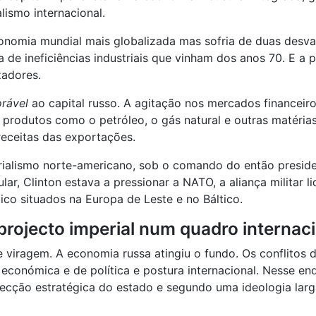
lismo internacional.
onomia mundial mais globalizada mas sofria de duas desva
a de ineficiências industriais que vinham dos anos 70. E a
zadores.
orável
ao capital russo. A agitação nos mercados financeiros 
e produtos como o petróleo, o gás natural e outras matéria
eceitas das exportações.
lismo norte-americano, sob o comando do então presidente
r, Clinton estava a pressionar a NATO, a aliança militar l
ico situados na Europa de Leste e no Báltico.
 projecto imperial num quadro internac
e viragem. A economia russa atingiu o fundo. Os conflitos
 económica e de política e postura internacional. Nesse e
recção estratégica do estado e segundo uma ideologia larg