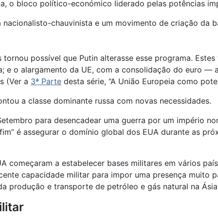
o bloco político-económico liderado pelas potências impe
a nacionalisto-chauvinista e um movimento de criação da b
tornou possível que Putin alterasse esse programa. Estes 
a; e o alargamento da UE, com a consolidação do euro — a
as (Ver a
3ª Parte
desta série, “A União Europeia como poten
ontou a classe dominante russa com novas necessidades.
e Setembro para desencadear uma guerra por um império n
 fim” é assegurar o domínio global dos EUA durante as pró
A começaram a estabelecer bases militares em vários país
ente capacidade militar para impor uma presença muito pa
a produção e transporte de petróleo e gás natural na Ásia
litar