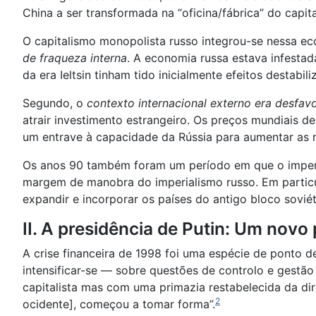
China a ser transformada na “oficina/fábrica” do capita
O capitalismo monopolista russo integrou-se nessa ec
de fraqueza interna
. A economia russa estava infestad
da era Ieltsin tinham tido inicialmente efeitos destabili
Segundo, o
contexto internacional externo era desfav
atrair investimento estrangeiro. Os preços mundiais d
um entrave à capacidade da Rússia para aumentar as r
Os anos 90 também foram um período em que o imperia
margem de manobra do imperialismo russo. Em particula
expandir e incorporar os países do antigo bloco soviét
II. A presidência de Putin: Um novo
A crise financeira de 1998 foi uma espécie de ponto d
intensificar-se — sobre questões de controlo e gestão
capitalista mas com uma primazia restabelecida da di
2
ocidente], começou a tomar forma”.