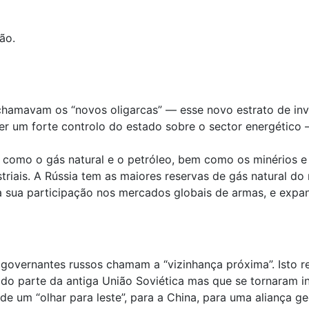
ão.
chamavam os “novos oligarcas” — esse novo estrato de inves
lecer um forte controlo do estado sobre o sector energét
— como o gás natural e o petróleo, bem como os minérios e
triais. A Rússia tem as maiores reservas de gás natural d
 a sua participação nos mercados globais de armas, e expan
s governantes russos chamam a “vizinhança próxima”. Isto r
ido parte da antiga União Soviética mas que se tornaram 
e um “olhar para leste”, para a China, para uma aliança geo