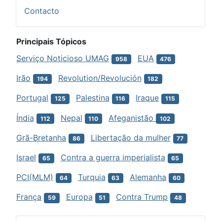
Contacto
Principais Tópicos
Serviço Noticioso UMAG
EUA
958
476
Irão
Revolution/Revolución
194
182
Portugal
Palestina
Iraque
125
116
115
Índia
Nepal
Afeganistão
112
110
102
Grã-Bretanha
Libertação da mulher
86
77
Israel
Contra a guerra imperialista
65
65
PCI(MLM)
Turquia
Alemanha
64
63
60
França
Europa
Contra Trump
59
51
48