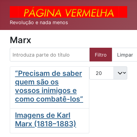
Revolução e nada menos
Marx
Introduza parte do título
Filtro
Limpar
Qtd. a exibir
“Precisam de saber
quem são os
vossos inimigos e
como combatê-los”
Imagens de Karl
Marx (1818–1883)