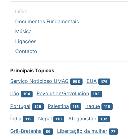
Início
Documentos Fundamentais
Música
Ligações
Contacto
Principais Tópicos
Serviço Noticioso UMAG
EUA
958
476
Irão
Revolution/Revolución
194
182
Portugal
Palestina
Iraque
125
116
115
Índia
Nepal
Afeganistão
112
110
102
Grã-Bretanha
Libertação da mulher
86
77