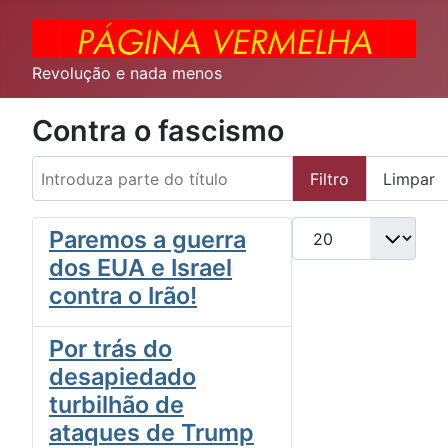
Revolução e nada menos
Contra o fascismo
Introduza parte do título
Filtro
Limpar
Qtd. a exibir
Paremos a guerra
dos EUA e Israel
contra o Irão!
Por trás do
desapiedado
turbilhão de
ataques de Trump