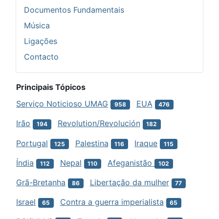
Documentos Fundamentais
Música
Ligações
Contacto
Principais Tópicos
Serviço Noticioso UMAG
EUA
958
476
Irão
Revolution/Revolución
194
182
Portugal
Palestina
Iraque
125
116
115
Índia
Nepal
Afeganistão
112
110
102
Grã-Bretanha
Libertação da mulher
86
77
Israel
Contra a guerra imperialista
65
65