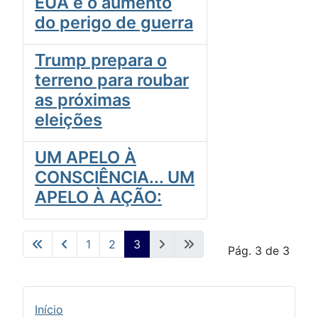
EUA e o aumento
do perigo de guerra
Trump prepara o
terreno para roubar
as próximas
eleições
UM APELO À
CONSCIÊNCIA... UM
APELO À AÇÃO:
1
2
3
Pág. 3 de 3
Início