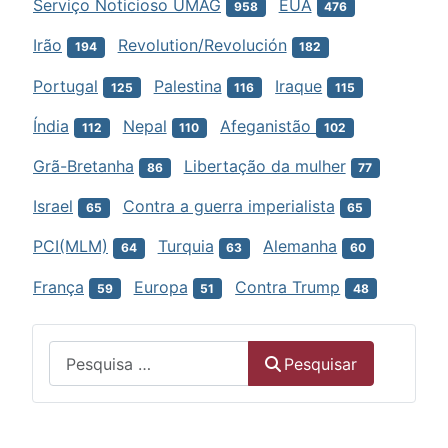
Serviço Noticioso UMAG
EUA
958
476
Irão
Revolution/Revolución
194
182
Portugal
Palestina
Iraque
125
116
115
Índia
Nepal
Afeganistão
112
110
102
Grã-Bretanha
Libertação da mulher
86
77
Israel
Contra a guerra imperialista
65
65
PCI(MLM)
Turquia
Alemanha
64
63
60
França
Europa
Contra Trump
59
51
48
Menu
Pesquisar