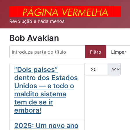
Revolução e nada menos
Bob Avakian
Introduza parte do título
Filtro
Limpar
Qtd. a exibir
“Dois países”
dentro dos Estados
Unidos — e todo o
maldito sistema
tem de se ir
embora!
2025: Um novo ano