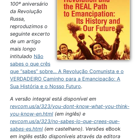
100º aniversário
da Revolução
Russa,
reproduzimos o
seguinte excerto
de um artigo
mais longo
intitulado
Não
sabes o que crês
que “sabes” sobre... A Revolução Comunista e o
VERDADEIRO Caminho para a Emancipação: A
Sua História e o Nosso Futuro
.
A versão integral está disponível em
revcom.us/a/323/you-dont-know-what-you-think-
you-know-en.html
(em inglês) e
revcom.us/a/323/no-sabes-lo-que-crees-que-
sabes-es.html
(em castelhano). Versões
eBook
em inglês estão disponíveis através da editora