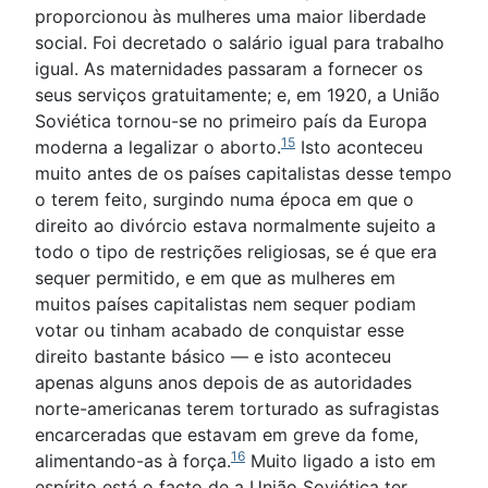
proporcionou às mulheres uma maior liberdade
social. Foi decretado o salário igual para trabalho
igual. As maternidades passaram a fornecer os
seus serviços gratuitamente; e, em 1920, a União
Soviética tornou-se no primeiro país da Europa
15
moderna a legalizar o aborto.
Isto aconteceu
muito antes de os países capitalistas desse tempo
o terem feito, surgindo numa época em que o
direito ao divórcio estava normalmente sujeito a
todo o tipo de restrições religiosas, se é que era
sequer permitido, e em que as mulheres em
muitos países capitalistas nem sequer podiam
votar ou tinham acabado de conquistar esse
direito bastante básico — e isto aconteceu
apenas alguns anos depois de as autoridades
norte-americanas terem torturado as sufragistas
encarceradas que estavam em greve da fome,
16
alimentando-as à força.
Muito ligado a isto em
espírito está o facto de a União Soviética ter