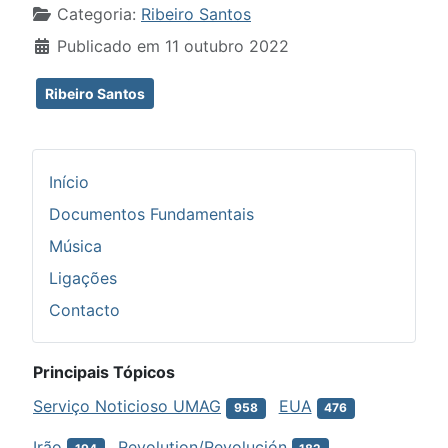
Detalhes
Categoria:
Ribeiro Santos
Publicado em 11 outubro 2022
Ribeiro Santos
Início
Documentos Fundamentais
Música
Ligações
Contacto
Principais Tópicos
Serviço Noticioso UMAG
EUA
958
476
Irão
Revolution/Revolución