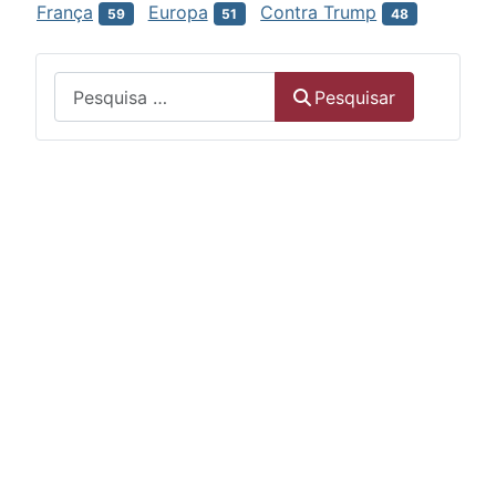
França
Europa
Contra Trump
59
51
48
Menu
Pesquisar