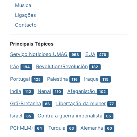
Música
Ligações
Contacto
Principais Tópicos
Serviço Noticioso UMAG
EUA
958
476
Irão
Revolution/Revolución
194
182
Portugal
Palestina
Iraque
125
116
115
Índia
Nepal
Afeganistão
112
110
102
Grã-Bretanha
Libertação da mulher
86
77
Israel
Contra a guerra imperialista
65
65
PCI(MLM)
Turquia
Alemanha
64
63
60