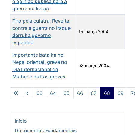
a opinião pública para a
guerra no Iraque
Tiro pela culatra: Revolta
contra a guerra no Iraque
15 março 2004
derruba governo
espanhol
Importante batalha no
Nepal oriental, greve no
08 março 2004
Dia Internacional da
Mulher e outras greves
Artigos
63
64
65
66
67
68
69
7
Pág. 68 de 73
Início
Documentos Fundamentais