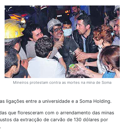
m
Mineiros protestam contra as mortes na mina de Soma
s ligações entre a universidade e a Soma Holding.
adas que floresceram com o arrendamento das minas
custos da extracção de carvão de 130 dólares por
.