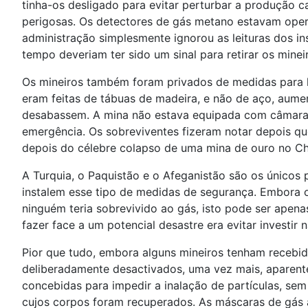
tinha-os desligado para evitar perturbar a produção 
perigosas. Os detectores de gás metano estavam oper
administração simplesmente ignorou as leituras dos i
tempo deveriam ter sido um sinal para retirar os minei
Os mineiros também foram privados de medidas para l
eram feitas de tábuas de madeira, e não de aço, aume
desabassem. A mina não estava equipada com câmaras
emergência. Os sobreviventes fizeram notar depois qu
depois do célebre colapso de uma mina de ouro no Ch
A Turquia, o Paquistão e o Afeganistão são os únicos
instalem esse tipo de medidas de segurança. Embora 
ninguém teria sobrevivido ao gás, isto pode ser apen
fazer face a um potencial desastre era evitar investir
Pior que tudo, embora alguns mineiros tenham recebi
deliberadamente desactivados, uma vez mais, aparente
concebidas para impedir a inalação de partículas, se
cujos corpos foram recuperados. As máscaras de gás a