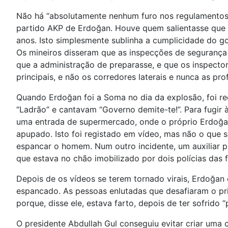
Não há “absolutamente nenhum furo nos regulamentos 
partido AKP de Erdoğan. Houve quem salientasse que a
anos. Isto simplesmente sublinha a cumplicidade do 
Os mineiros disseram que as inspecções de segurança
que a administração de preparasse, e que os inspec
principais, e não os corredores laterais e nunca as pr
Quando Erdoğan foi a Soma no dia da explosão, foi rec
“Ladrão” e cantavam “Governo demite-te!”. Para fugir 
uma entrada de supermercado, onde o próprio Erdoğan 
apupado. Isto foi registado em vídeo, mas não o que
espancar o homem. Num outro incidente, um auxiliar
que estava no chão imobilizado por dois polícias das f
Depois de os vídeos se terem tornado virais, Erdoğa
espancado. As pessoas enlutadas que desafiaram o pri
porque, disse ele, estava farto, depois de ter sofrido 
O presidente Abdullah Gul conseguiu evitar criar u