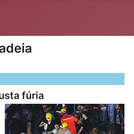
adeia
sta fúria