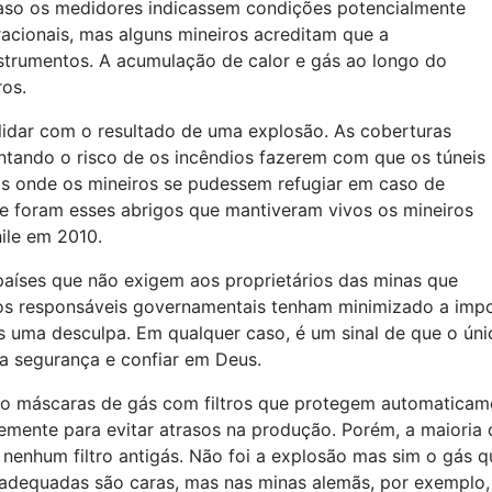
caso os medidores indicassem condições potencialmente
acionais, mas alguns mineiros acreditam que a
nstrumentos. A acumulação de calor e gás ao longo do
ros.
idar com o resultado de uma explosão. As coberturas
ntando o risco de os incêndios fazerem com que os túneis
 onde os mineiros se pudessem refugiar em caso de
e foram esses abrigos que mantiveram vivos os mineiros
ile em 2010.
 países que não exigem aos proprietários das minas que
os responsáveis governamentais tenham minimizado a impo
as uma desculpa. Em qualquer caso, é um sinal de que o ún
 na segurança e confiar em Deus.
do máscaras de gás com filtros que protegem automaticame
mente para evitar atrasos na produção. Porém, a maioria 
m nenhum filtro antigás. Não foi a explosão mas sim o gás
dequadas são caras, mas nas minas alemãs, por exemplo, é