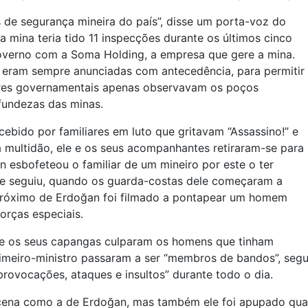
de segurança mineira do país”, disse um porta-voz do
 mina teria tido 11 inspecções durante os últimos cinco
governo com a Soma Holding, a empresa que gere a mina.
 eram sempre anunciadas com antecedência, para permitir
tores governamentais apenas observavam os poços
ofundezas das minas.
ebido por familiares em luto que gritavam “Assassino!” e
à multidão, ele e os seus acompanhantes retiraram-se para
esbofeteou o familiar de um mineiro por este o ter
 se seguiu, quando os guarda-costas dele começaram a
 próximo de Erdoğan foi filmado a pontapear um homem
orças especiais.
n e os seus capangas culparam os homens que tinham
meiro-ministro passaram a ser “membros de bandos”, segund
“provocações, ataques e insultos” durante todo o dia.
ma cena como a de Erdoğan, mas também ele foi apupado q