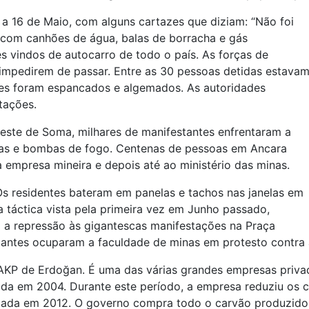
a 16 de Maio, com alguns cartazes que diziam: “Não foi
s com canhões de água, balas de borracha e gás
s vindos de autocarro de todo o país. As forças de
 impedirem de passar. Entre as 30 pessoas detidas estava
Eles foram espancados e algemados. As autoridades
stações.
este de Soma, milhares de manifestantes enfrentaram a
ras e bombas de fogo. Centenas de pessoas em Ancara
 empresa mineira e depois até ao ministério das minas.
. Os residentes bateram em panelas e tachos nas janelas em
 táctica vista pela primeira vez em Junho passado,
 a repressão às gigantescas manifestações na Praça
dantes ocuparam a faculdade de minas em protesto contra a
 AKP de Erdoğan. É uma das várias grandes empresas priv
zada em 2004. Durante este período, a empresa reduziu os 
lada em 2012. O governo compra todo o carvão produzido