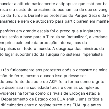
nunciar a atitude basicamente antipopular que está por bai
tureza e o custo do crescimento económico de que se vang
o da Turquia. Durante os protestos do Parque Gezi e da 
amarelos e irem de autocarro para participarem em manife
rários em grande escala foi o preço que a Inglaterra
rtes serão a base para a Turquia se “actualizar”, a verdade
em principalmente da produção interna, mas da
 de países em todo o mundo. A desgraça dos mineiros da
do lugar subordinado da Turquia no sistema imperialista
u tão furiosamente aos protestos após o desastre na mina,
mão de ferro, mesmo quando isso pudesse ser
ido uma fonte de apoio do AKP, foi a forma como o grito
 de dissensão na sociedade turca e com as complexas
 evidentes na forma como os rivais de Erdoğan estão a
. O Departamento de Estado dos EUA emitiu uma crítica a
 dificuldades entre o regime turco e os EUA, que antes