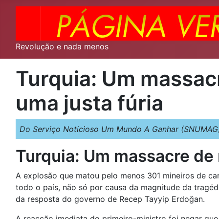
Revolução e nada menos
Turquia: Um massac
uma justa fúria
Do Serviço Noticioso Um Mundo A Ganhar (SNUMAG)
Turquia: Um massacre de 
A explosão que matou pelo menos 301 mineiros de car
todo o país, não só por causa da magnitude da tragéd
da resposta do governo de Recep Tayyip Erdoğan.
A reacção imediata do primeiro-ministro foi negar qu