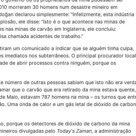
2010 morreram 30 homens num desastre mineiro em
oğan declarou simplesmente: “Infelizmente, esta indústria
plosão, ele disse: “Isto é o que acontece nas minas de
s nas minas de carvão em Inglaterra, ele concluiu:
isa chamada acidentes de trabalho.”
itiram um comunicado a indicar que se alguém tinha culpa,
es imediatos nos subterrâneos. O principal procurador local
dade de abrir processos contra ninguém, porque os
nte número de outras pessoas sabiam que isto não era ver
amar que o carvão que era retirado da mina estava quente,
 de Maio, estavam 787 homens na mina – os turnos que en
ão. Uma onda de calor e um gás letal de dióxido de carbo
o, porque os detectores de dióxido de carbono da mina
mineiros divulgadas pelo
Today's Zaman
, a administração