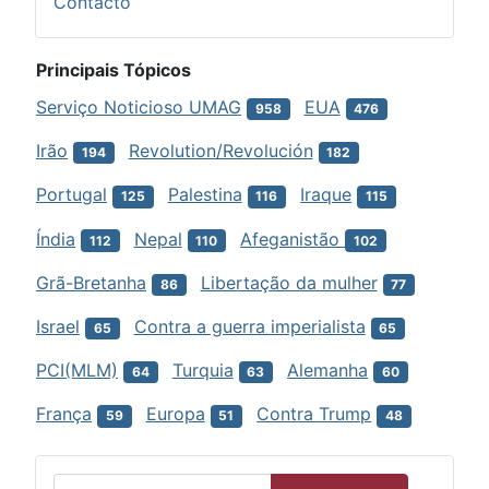
Contacto
Principais Tópicos
Serviço Noticioso UMAG
EUA
958
476
Irão
Revolution/Revolución
194
182
Portugal
Palestina
Iraque
125
116
115
Índia
Nepal
Afeganistão
112
110
102
Grã-Bretanha
Libertação da mulher
86
77
Israel
Contra a guerra imperialista
65
65
PCI(MLM)
Turquia
Alemanha
64
63
60
França
Europa
Contra Trump
59
51
48
Menu