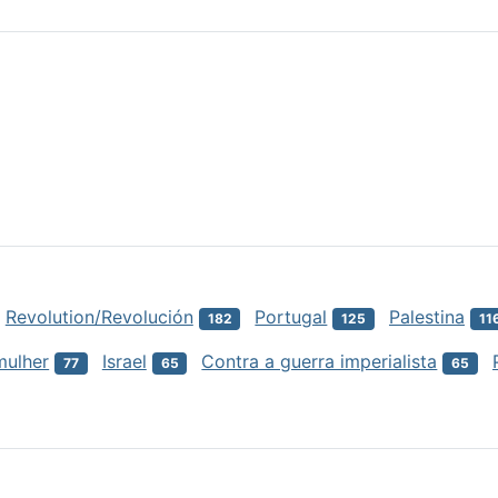
Revolution/Revolución
Portugal
Palestina
182
125
11
mulher
Israel
Contra a guerra imperialista
77
65
65