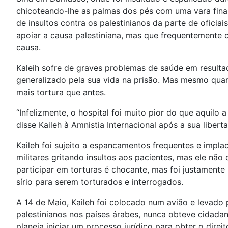
chicoteando-lhe as palmas dos pés com uma vara fina
de insultos contra os palestinianos da parte de oficia
apoiar a causa palestiniana, mas que frequentemente 
causa.
Kaleih sofre de graves problemas de saúde em resultad
generalizado pela sua vida na prisão. Mas mesmo quando
mais tortura que antes.
“Infelizmente, o hospital foi muito pior do que aquilo 
disse Kaileh à Amnistia Internacional após a sua libert
Kaileh foi sujeito a espancamentos frequentes e impl
militares gritando insultos aos pacientes, mas ele nã
participar em torturas é chocante, mas foi justament
sírio para serem torturados e interrogados.
A 14 de Maio, Kaileh foi colocado num avião e levado 
palestinianos nos países árabes, nunca obteve cidadan
planeia iniciar um processo jurídico para obter o direit