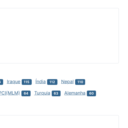
Iraque
Índia
Nepal
6
115
112
110
PCI(MLM)
Turquia
Alemanha
64
63
60