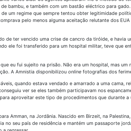
 de bambu, e também com um bastão eléctrico para gado. E
is de um regime que sempre tentou obter legitimidade polít
comprava pelo menos alguma aceitação relutante dos EUA a
o de ter vencido uma crise de cancro da tiróide, e havia 
 ele foi transferido para um hospital militar, teve que en
a que eu fui sujeito na prisão. Não era um hospital, mas um
ação. A Amnistia disponibilizou
online
fotografias dos ferim
acáveis, quando estava vendado e amarrado a uma cama, rel
o conseguiu ver se eles também participavam nos espancame
e para aproveitar este tipo de procedimentos que durante 
para Amman, na Jordânia. Nascido em Birzeit, na Palestina,
ia no seu país de residência e mantém um passaporte jordan
o a regressar.