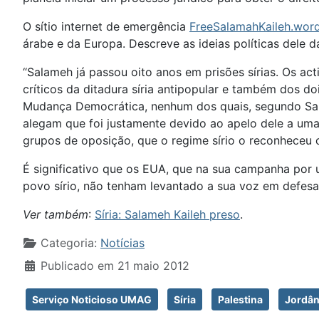
O sítio internet de emergência
FreeSalamahKaileh.wor
árabe e da Europa. Descreve as ideias políticas dele d
“Salameh já passou oito anos em prisões sírias. Os ac
críticos da ditadura síria antipopular e também dos 
Mudança Democrática, nenhum dos quais, segundo Salam
alegam que foi justamente devido ao apelo dele a uma 
grupos de oposição, que o regime sírio o reconheceu 
É significativo que os EUA, que na sua campanha por
povo sírio, não tenham levantado a sua voz em defesa 
Ver também
:
Síria: Salameh Kaileh preso
.
Detalhes
Categoria:
Notícias
Publicado em 21 maio 2012
Serviço Noticioso UMAG
Síria
Palestina
Jordân