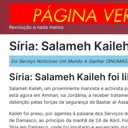
Revolução e nada menos
Síria: Salameh Kaileh
Do Serviço Noticioso Um Mundo A Ganhar (SNUMAG)
Síria: Salameh Kaileh foi 
Salameh Kaileh, um proeminente marxista e activista pol
está agora em Amman, na Jordânia, a receber tratamen
detenção pelas forças de segurança de Bashar al-Assa
Kaileh foi preso, por agentes à paisana dos Serviços 
de Damasco, ao princípio da manhã de 24 de Abril. Fo
Síria em Damasco, onde foi insultado e espancado dur