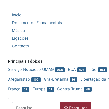
Início
Documentos Fundamentais
Música
Ligações
Contacto
Principais Tópicos
Serviço Noticioso UMAG
EUA
Irão
958
476
194
Afeganistão
Grã-Bretanha
Libertação da 
102
86
França
Europa
Contra Trump
59
51
48
Menu
Pesquisar