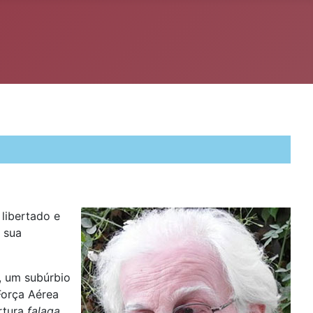
 libertado e
 sua
, um subúrbio
Força Aérea
rtura
falaqa
,