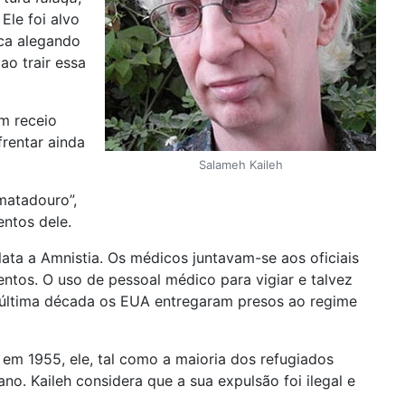
le foi alvo
ica alegando
o trair essa
um receio
frentar ainda
Salameh Kaileh
 matadouro”,
entos dele.
ata a Amnistia. Os médicos juntavam-se aos oficiais
ntos. O uso de pessoal médico para vigiar e talvez
a última década os EUA entregaram presos ao regime
 em 1955, ele, tal como a maioria dos refugiados
o. Kaileh considera que a sua expulsão foi ilegal e