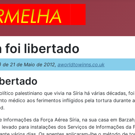
 foi libertado
 de 21 de Maio de 2012,
aworldtowinns.co.uk
libertado
ítico palestiniano que vivia na Síria há várias décadas, foi
to médico aos ferimentos infligidos pela tortura durante a
d.
de Informações da Força Aérea Síria, na sua casa em Barzah
i levado para instalações dos Serviços de Informações da 
ante vários dias. Os agentes aplicaram-lhe o método de to