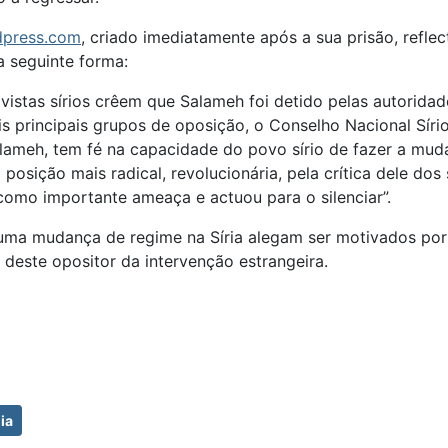
dpress.com
, criado imediatamente após a sua prisão, refle
a seguinte forma:
tivistas sírios crêem que Salameh foi detido pelas autorid
dois principais grupos de oposição, o Conselho Nacional S
eh, tem fé na capacidade do povo sírio de fazer a mudanç
posição mais radical, revolucionária, pela crítica dele do
como importante ameaça e actuou para o silenciar”.
 uma mudança de regime na Síria alegam ser motivados po
deste opositor da intervenção estrangeira.
ia