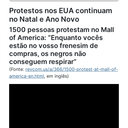
Protestos nos EUA continuam
no Natal e Ano Novo
1500 pessoas protestam no Mall
of America: “Enquanto vocês
estão no vosso frenesim de
compras, os negros não
conseguem respirar”
(Fonte:
revcom.us/a/366/1500-protest-at-mall-of-
america-en.html
, em inglês)