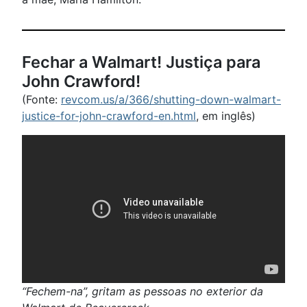
Fechar a Walmart! Justiça para
John Crawford!
(Fonte:
revcom.us/a/366/shutting-down-walmart-
justice-for-john-crawford-en.html
, em inglês)
“Fechem-na”, gritam as pessoas no exterior da