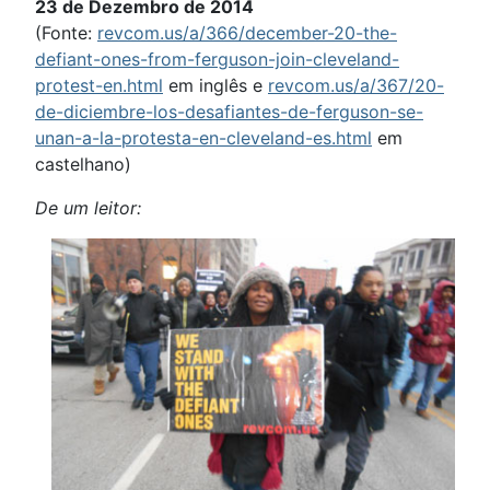
23 de Dezembro de 2014
(Fonte:
revcom.us/a/366/december-20-the-
defiant-ones-from-ferguson-join-cleveland-
protest-en.html
em inglês e
revcom.us/a/367/20-
de-diciembre-los-desafiantes-de-ferguson-se-
unan-a-la-protesta-en-cleveland-es.html
em
castelhano)
De um leitor: