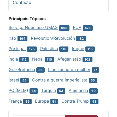
Contacto
Principais Tópicos
Serviço Noticioso UMAG
EUA
958
476
Irão
Revolution/Revolución
194
182
Portugal
Palestina
Iraque
125
116
115
Índia
Nepal
Afeganistão
112
110
102
Grã-Bretanha
Libertação da mulher
86
77
Israel
Contra a guerra imperialista
65
65
PCI(MLM)
Turquia
Alemanha
64
63
60
França
Europa
Contra Trump
59
51
48