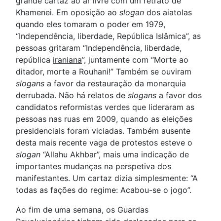
grande cartaz ao ar livre com um retrato de
Khamenei. Em oposição ao
slogan
dos aiatolas
quando eles tomaram o poder em 1979,
“Independência, liberdade, República Islâmica”, as
pessoas gritaram “Independência, liberdade,
república
iraniana
”, juntamente com “Morte ao
ditador, morte a Rouhani!” Também se ouviram
slogans
a favor da restauração da monarquia
derrubada. Não há relatos de
slogans
a favor dos
candidatos reformistas verdes que lideraram as
pessoas nas ruas em 2009, quando as eleições
presidenciais foram viciadas. Também ausente
desta mais recente vaga de protestos esteve o
slogan
“Allahu Akhbar”, mais uma indicação de
importantes mudanças na perspetiva dos
manifestantes. Um cartaz dizia simplesmente: “A
todas as fações do regime: Acabou-se o jogo”.
Ao fim de uma semana, os Guardas