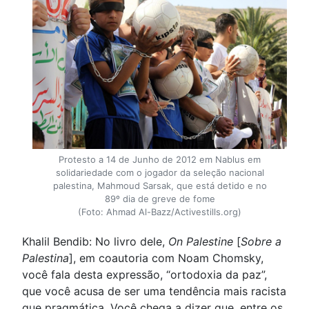
Protesto a 14 de Junho de 2012 em Nablus em
solidariedade com o jogador da seleção nacional
palestina, Mahmoud Sarsak, que está detido e no
89º dia de greve de fome
(Foto: Ahmad Al-Bazz/Activestills.org)
Khalil Bendib: No livro dele,
On Palestine
[
Sobre a
Palestina
], em coautoria com Noam Chomsky,
você fala desta expressão, “ortodoxia da paz”,
que você acusa de ser uma tendência mais racista
que pragmática. Você chega a dizer que, entre os