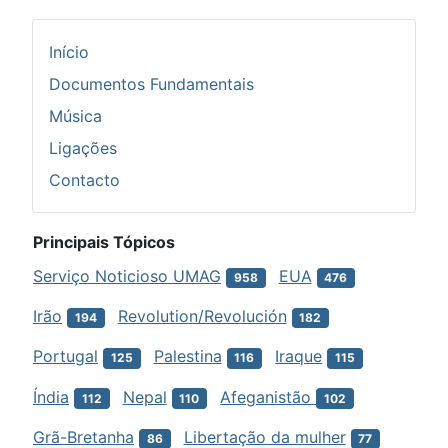
Início
Documentos Fundamentais
Música
Ligações
Contacto
Principais Tópicos
Serviço Noticioso UMAG
EUA
958
476
Irão
Revolution/Revolución
194
182
Portugal
Palestina
Iraque
125
116
115
Índia
Nepal
Afeganistão
112
110
102
Grã-Bretanha
Libertação da mulher
86
77