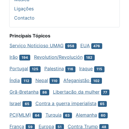
Ligações
Contacto
Principais Tópicos
Serviço Noticioso UMAG
EUA
958
476
Irão
Revolution/Revolución
194
182
Portugal
Palestina
Iraque
125
116
115
Índia
Nepal
Afeganistão
112
110
102
Grã-Bretanha
Libertação da mulher
86
77
Israel
Contra a guerra imperialista
65
65
PCI(MLM)
Turquia
Alemanha
64
63
60
França
Europa
Contra Trump
59
51
48