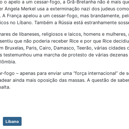
o apelo a um cessar-fogo, a Grã-Bretanha não é mais qu
er Angela Merkel usa a exterminação nazi dos judeus como 
na. A França apelou a um cessar-fogo, mas brandamente, p
micos no Líbano. Também a Rússia está estranhamente soss
ares de libaneses, religiosos e laicos, homens e mulheres
 sentiu que não poderia receber Rice e por que Rice decidi
Bruxelas, Paris, Cairo, Damasco, Teerão, várias cidades do
res testemunhou uma marcha de protesto de várias dezenas
olômbia.
ar-fogo – apenas para enviar uma “força internacional” de
ncadear ainda mais oposição das massas. A questão de sab
alta.
Líbano