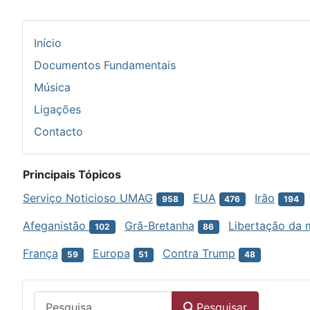
Início
Documentos Fundamentais
Música
Ligações
Contacto
Principais Tópicos
Serviço Noticioso UMAG
EUA
Irão
958
476
194
Afeganistão
Grã-Bretanha
Libertação da 
102
86
França
Europa
Contra Trump
59
51
48
Menu
Pesquisar