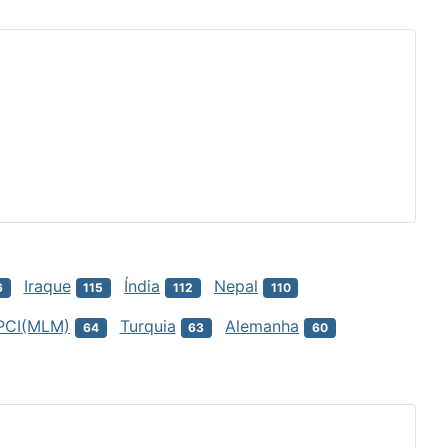
Iraque
Índia
Nepal
6
115
112
110
PCI(MLM)
Turquia
Alemanha
64
63
60