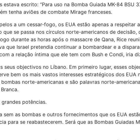
es estava escrito: “Para uso na Bomba Guiada MK-84 BSU 3
bém tenha aviões de combate Mirage franceses.
pelos a um cessar-fogo, os EUA estão apenas a respeitar a
 o que se passa nos círculos norte-americanos de decisão,
ogo durante as horas após o massacre de Qana, Rice reuniu
 que Israel pretendia continuar a bombardear e a disparar
, com a relação íntima que ele tem com Bush e Condi, iria 
os seus objectivos no Líbano. Em primeiro lugar, esses ob
rve bem os mais vastos interesses estratégicos dos EUA na 
m bombas norte-americanas e são palavras norte-americanas
 Branca.
 grandes potências.
ssa sem as bombas e outros fornecimentos que os EUA estã
ócia para se reabastecerem. Será que as Bombas Guiadas 