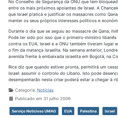
No Conselho de Segurança da ONU que tem bloqueado 
entre os mais próximos apoiantes de Israel. A Chancel
que Israel pratica e justificar os massacres como Qa
manter os seus próprios interesses políticos e econó
Durante o dia que se seguiu ao massacre de Qana, milh
Pode ter sido por isso que o primeiro-ministro libanês
contra os EUA, Israel e a ONU também tiveram lugar em 
o fim da matança israelita. Na semana anterior, Lond
avenida frente à embaixada israelita em Bogotá, na C
Rice diz que quando estiver pronta, permitirá um cess
Israel: assumir o controlo do Líbano. Isto pode dese
desempenharão nesta crise poderá estar a chegar à rib
Detalhes
Categoria:
Notícias
Publicado em 31 julho 2006
Serviço Noticioso UMAG
EUA
Palestina
Israel