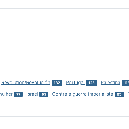
Revolution/Revolución
Portugal
Palestina
182
125
11
mulher
Israel
Contra a guerra imperialista
77
65
65