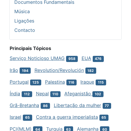
Documentos Fundamentais
Música
Ligações
Contacto
Principais Tópicos
Serviço Noticioso UMAG
EUA
958
476
Irão
Revolution/Revolución
194
182
Portugal
Palestina
Iraque
125
116
115
Índia
Nepal
Afeganistão
112
110
102
Grã-Bretanha
Libertação da mulher
86
77
Israel
Contra a guerra imperialista
65
65
PCI(MLM)
Turquia
Alemanha
64
63
60