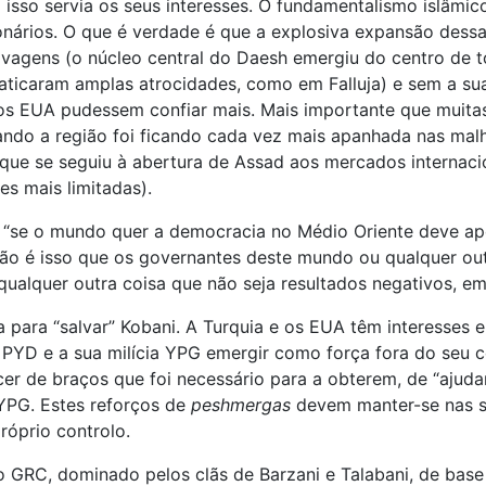
isso servia os seus interesses. O fundamentalismo islâmi
onários. O que é verdade é que a explosiva expansão dess
elvagens (o núcleo central do Daesh emergiu do centro de 
raticaram amplas atrocidades, como em Falluja) e sem a su
s EUA pudessem confiar mais. Mais importante que muitas c
o a região foi ficando cada vez mais apanhada nas malhas
a que se seguiu à abertura de Assad aos mercados internac
es mais limitadas).
“se o mundo quer a democracia no Médio Oriente deve apoi
o é isso que os governantes deste mundo ou qualquer outr
ualquer outra coisa que não seja resultados negativos, e
a para “salvar” Kobani. A Turquia e os EUA têm interesses
D e a sua milícia YPG emergir como força fora do seu cont
er de braços que foi necessário para a obterem, de “ajud
YPG. Estes reforços de
peshmergas
devem manter-se nas s
róprio controlo.
GRC, dominado pelos clãs de Barzani e Talabani, de base 