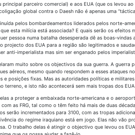
 principal parceiro comercial) e aos EUA (que os levou ao
oligação global contra o Daesh não é apenas uma “táctica
nuída pelos bombardeamentos liderados pelos norte-ameri
 que esta milícia está associada? E quais serão os efeitos
uer pessoa numa batalha desesperada dê as boas-vindas a 
e o projecto dos EUA para a região são legitimados e sauda
er anti-imperialista mas sim ser enganado pelos imperialist
laram muito sobre os objectivos da sua guerra. A guerra pos
ques aéreos, mesmo quando respondem a esses ataques nout
e posições fixas. Mas as autoridades políticas e militare
o terreno, e isto não acontecerá sem mais tropas dos EUA 
elas a proteger a embaixada norte-americana e o aeroport
am com as FRG, tal como o têm feito há mais de duas décad
serão incrementados para 3100, com as tropas adicionais a
vência do regime iraquiano está em jogo. Elas não vão prot
a. O trabalho delas é atingir o objectivo que levou os EUA 
gime que os possa ajudar a fazê-lo.