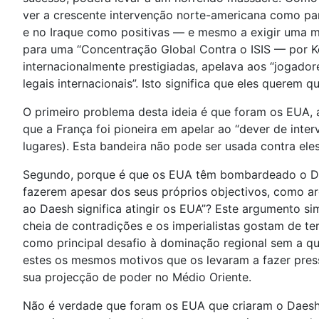
ver a crescente intervenção norte-americana como part
e no Iraque como positivas — e mesmo a exigir uma ma
para uma “Concentração Global Contra o ISIS — por Ko
internacionalmente prestigiadas, apelava aos “jogador
legais internacionais”. Isto significa que eles querem
O primeiro problema desta ideia é que foram os EUA, a
que a França foi pioneira em apelar ao “dever de interv
lugares). Esta bandeira não pode ser usada contra eles
Segundo, porque é que os EUA têm bombardeado o Dae
fazerem apesar dos seus próprios objectivos, como a
ao Daesh significa atingir os EUA”? Este argumento si
cheia de contradições e os imperialistas gostam de t
como principal desafio à dominação regional sem a qu
estes os mesmos motivos que os levaram a fazer pressã
sua projecção de poder no Médio Oriente.
Não é verdade que foram os EUA que criaram o Daesh o