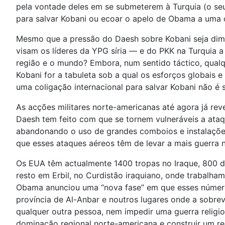
pela vontade deles em se submeterem à Turquia (o seu
para salvar Kobani ou ecoar o apelo de Obama a uma c
Mesmo que a pressão do Daesh sobre Kobani seja dimi
visam os líderes da YPG síria — e do PKK na Turquia a
região e o mundo? Embora, num sentido táctico, qualq
Kobani for a tabuleta sob a qual os esforços globais 
uma coligação internacional para salvar Kobani não é s
As acções militares norte-americanas até agora já reve
Daesh tem feito com que se tornem vulneráveis a ata
abandonando o uso de grandes comboios e instalações 
que esses ataques aéreos têm de levar a mais guerra n
Os EUA têm actualmente 1400 tropas no Iraque, 800 d
resto em Erbil, no Curdistão iraquiano, onde trabalh
Obama anunciou uma “nova fase” em que esses números 
província de Al-Anbar e noutros lugares onde a sobrevi
qualquer outra pessoa, nem impedir uma guerra religios
dominação regional norte-americana e construir um re