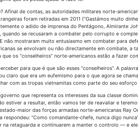
? Afinal de contas, as autoridades militares norte-americ
angeiras foram retiradas em 2011 (“Gastámos muito dinheir
temente o adido de imprensa do Pentágono, Almirante John 
 quando se recusaram a combater pelo corrupto e complet
s. E não mostraram muito entusiasmo em combater para def
mericanas se envolvam ou não directamente em combate, a t
 que os “conselheiros” norte-americanos estão a fazer c
erceber para que é que são esses “conselheiros”. A palavra
ou claro que era um eufemismo para o que agora se chama “
lhar com as tropas vietnamitas como parte do seu esforço
overno que representa os interesses da sua classe dominan
estiver a resultar, então vamos ter de reavaliar e teremos
o estado-maior das forças armadas norte-americanas Ray O
ma respondeu: “Como comandante-chefe, nunca digo nunca”
r na retaguarda e continuarem a manter o controlo — e el