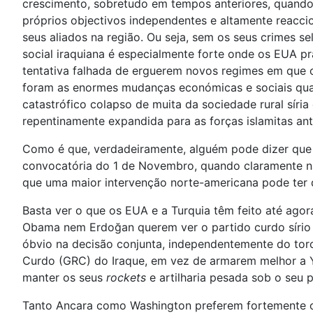
crescimento, sobretudo em tempos anteriores, quando 
próprios objectivos independentes e altamente reacci
seus aliados na região. Ou seja, sem os seus crimes s
social iraquiana é especialmente forte onde os EUA p
tentativa falhada de erguerem novos regimes em que o
foram as enormes mudanças económicas e sociais quand
catastrófico colapso de muita da sociedade rural síri
repentinamente expandida para as forças islamitas ant
Como é que, verdadeiramente, alguém pode dizer que 
convocatória do 1 de Novembro, quando claramente nã
que uma maior intervenção norte-americana pode ter q
Basta ver o que os EUA e a Turquia têm feito até agor
Obama nem Erdoğan querem ver o partido curdo sírio PY
óbvio na decisão conjunta, independentemente do torc
Curdo (GRC) do Iraque, em vez de armarem melhor a 
manter os seus
rockets
e artilharia pesada sob o seu p
Tanto Ancara como Washington preferem fortemente o 