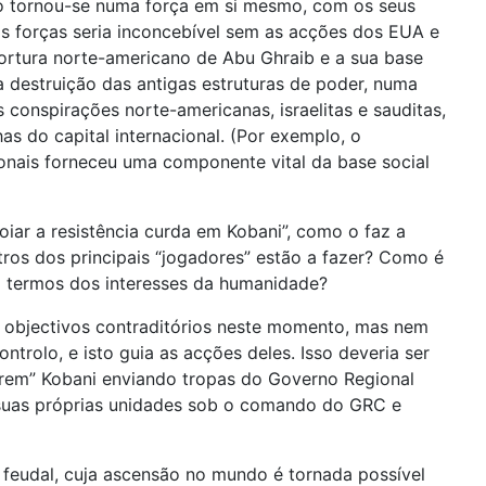
co tornou-se numa força em si mesmo, com os seus
as forças seria inconcebível sem as acções dos EUA e
tortura norte-americano de Abu Ghraib e a sua base
a destruição das antigas estruturas de poder, numa
onspirações norte-americanas, israelitas e sauditas,
 do capital internacional. (Por exemplo, o
ionais forneceu uma componente vital da base social
ar a resistência curda em Kobani”, como o faz a
os dos principais “jogadores” estão a fazer? Como é
m termos dos interesses da humanidade?
 e objectivos contraditórios neste momento, mas nem
rolo, e isto guia as acções deles. Isso deveria ser
arem” Kobani enviando tropas do Governo Regional
uas próprias unidades sob o comando do GRC e
feudal, cuja ascensão no mundo é tornada possível