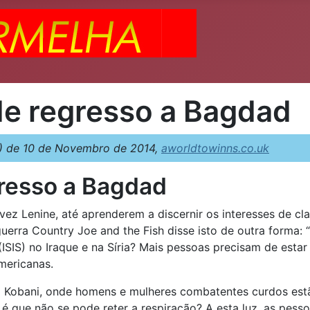
de regresso a Bagdad
 de 10 de Novembro de 2014,
aworldtowinns.co.uk
resso a Bagdad
ez Lenine, até aprenderem a discernir os interesses de cl
erra Country Joe and the Fish disse isto de outra forma: 
ISIS) no Iraque e na Síria? Mais pessoas precisam de esta
mericanas.
obani, onde homens e mulheres combatentes curdos estão a
 que não se pode reter a respiração? A esta luz, as pess