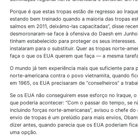
Porque é que estas tropas estão de regresso ao Iraque
estando bem treinado quando a maioria das tropas estr
saímos em 2011, deixámo-las capacitadas”, disse recen
desmoronaram-se face à ofensiva do Daesh em Junho,
tinham estabelecido para proteger os seus interesse
instalaram para o substituir. Quer as tropas norte-a
faça o que os EUA querem que faça — a mesma tarefa
O mundo já tem experiência mais que suficiente para p
norte-americana contra o povo vietnamita, quando fic
em 1965, os EUA precisaram de “conselheiros” a traba
Se os EUA não conseguirem esse esforço no Iraque, o g
que poderia acontecer: “Com o passar do tempo, se não 
incluindo forças norte-americanas”, avisou o chefe d
envio de tropas é um prelúdio para mais envios, Oba
dizer antes, quando parecia que os EUA poderiam fica
uma opção.