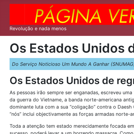
Revolução e nada menos
Os Estados Unidos 
Do Serviço Noticioso Um Mundo A Ganhar (SNUMAG)
Os Estados Unidos de reg
As pessoas irão sempre ser enganadas, escreveu uma v
da guerra do Vietname, a banda norte-americana antigu
dominante luta com a sua “coligação” contra o Daesh (
“nós” inclui objectivamente as forças armadas norte-a
Toda a atenção tem estado merecidamente focada em K
sucesso, poderá levar a um horrendo massacre. Como é