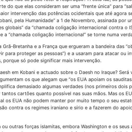
e do que elas consideram ser uma “frente única” para “sal
ior intervenção das potências ocidentais que até agora s
bani, pela Humanidade” a 1 de Novembro, assinada por uma
es globais” da “chamada coligação internacional contra o I
 que a “chamada coligação internacional” se torne numa ver
 Grã-Bretanha e a França que ergueram a bandeira das “obr
ir para proteger as pessoas”) e a usaram para atacar ou inv
, porque só pode significar mais intervenção.
sh em Kobani e actuado sobre o Daesh no Iraque? Será ve
rgumentam os que alegam que “os EUA apoiam os sauditas e
mplifica demasiado algumas verdades (nos primeiros dois p
er tantos cartões quanto possível nas suas mãos. Mas os 
al os EUA não podem manter por muito tempo o seu estatut
o contra os regimes iraniano e sírio e a fazerem do apoio
u outras forças islamitas, embora Washington e os seus a