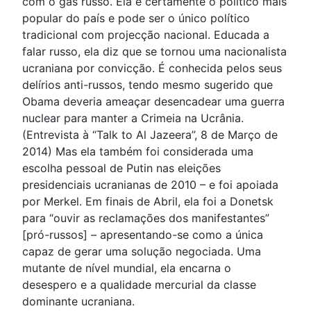
com o gás russo. Ela é certamente o político mais
popular do país e pode ser o único político
tradicional com projecção nacional. Educada a
falar russo, ela diz que se tornou uma nacionalista
ucraniana por convicção. É conhecida pelos seus
delírios anti-russos, tendo mesmo sugerido que
Obama deveria ameaçar desencadear uma guerra
nuclear para manter a Crimeia na Ucrânia.
(Entrevista à “Talk to Al Jazeera”, 8 de Março de
2014) Mas ela também foi considerada uma
escolha pessoal de Putin nas eleições
presidenciais ucranianas de 2010 – e foi apoiada
por Merkel. Em finais de Abril, ela foi a Donetsk
para “ouvir as reclamações dos manifestantes”
[pró-russos] – apresentando-se como a única
capaz de gerar uma solução negociada. Uma
mutante de nível mundial, ela encarna o
desespero e a qualidade mercurial da classe
dominante ucraniana.