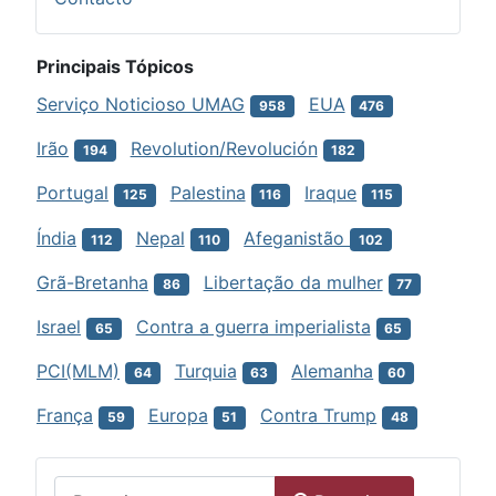
Principais Tópicos
Serviço Noticioso UMAG
EUA
958
476
Irão
Revolution/Revolución
194
182
Portugal
Palestina
Iraque
125
116
115
Índia
Nepal
Afeganistão
112
110
102
Grã-Bretanha
Libertação da mulher
86
77
Israel
Contra a guerra imperialista
65
65
PCI(MLM)
Turquia
Alemanha
64
63
60
França
Europa
Contra Trump
59
51
48
Menu