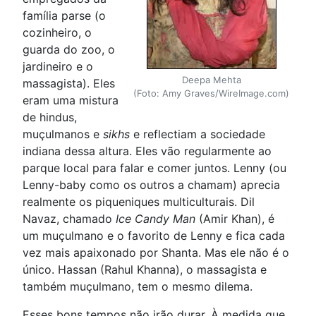
família parse (o
cozinheiro, o
guarda do zoo, o
jardineiro e o
Deepa Mehta
massagista). Eles
(Foto: Amy Graves/WireImage.com)
eram uma mistura
de hindus,
muçulmanos e
sikhs
e reflectiam a sociedade
indiana dessa altura. Eles vão regularmente ao
parque local para falar e comer juntos. Lenny (ou
Lenny-baby como os outros a chamam) aprecia
realmente os piqueniques multiculturais. Dil
Navaz, chamado
Ice Candy Man
(Amir Khan), é
um muçulmano e o favorito de Lenny e fica cada
vez mais apaixonado por Shanta. Mas ele não é o
único. Hassan (Rahul Khanna), o massagista e
também muçulmano, tem o mesmo dilema.
Esses bons tempos não irão durar. À medida que