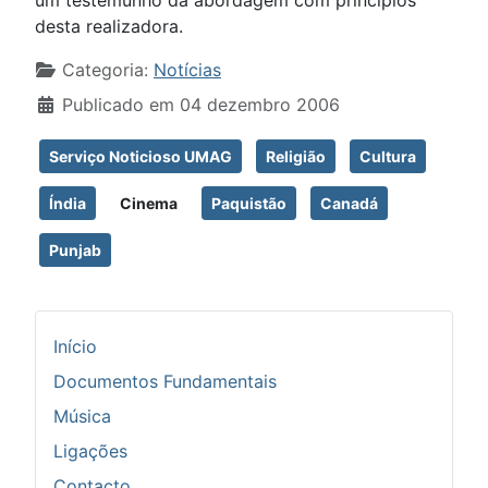
um testemunho da abordagem com princípios
desta realizadora.
Detalhes
Categoria:
Notícias
Publicado em 04 dezembro 2006
Serviço Noticioso UMAG
Religião
Cultura
Índia
Cinema
Paquistão
Canadá
Punjab
Início
Documentos Fundamentais
Música
Ligações
Contacto