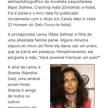
semiautobiográfico da novelista paquistanesa
Bapsi Sidhwa,
Cracking India
[
Dividindo a Índia
].
Ela é parse e o livro dela foi publicado
inicialmente com o título
Ice Candy Man in India
[
O Homem do Gelo Doce na Índia
].
A protagonista Lenny (Maia Sethna) é filha de
uma abastada família parse. Alguns minutos
depois do início do filme ela deixa cair um prato,
que se parte em pedaços. Pensativamente, ela
pergunta à mãe, “Será possível fracturar um país?”
A ama de Lenny é
Shanta (Nandita
Das), uma amável
jovem hindu.
Shanta é amiga
de todos os
outros
empregados da