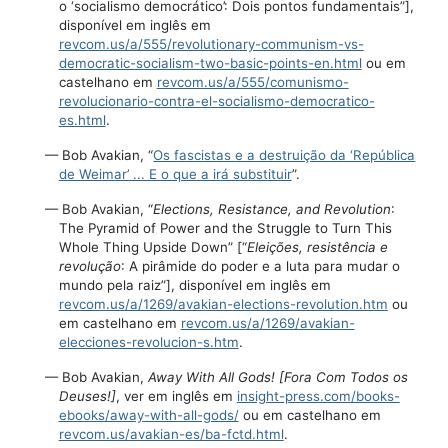
o ‘socialismo democrático’: Dois pontos fundamentais”],
disponível em inglês em
revcom.us/a/555/revolutionary-communism-vs-
democratic-socialism-two-basic-points-en.html
ou em
castelhano em
revcom.us/a/555/comunismo-
revolucionario-contra-el-socialismo-democratico-
es.html
.
— Bob Avakian, “
Os fascistas e a destruição da ‘República
de Weimar’ ... E o que a irá substituir
”.
— Bob Avakian, “
Elections, Resistance, and Revolution
:
The Pyramid of Power and the Struggle to Turn This
Whole Thing Upside Down” [“
Eleições, resistência e
revolução
: A pirâmide do poder e a luta para mudar o
mundo pela raiz”], disponível em inglês em
revcom.us/a/1269/avakian-elections-revolution.htm
ou
em castelhano em
revcom.us/a/1269/avakian-
elecciones-revolucion-s.htm
.
— Bob Avakian,
Away With All Gods! [Fora Com Todos os
Deuses!]
, ver em inglês em
insight-press.com/books-
ebooks/away-with-all-gods/
ou em castelhano em
revcom.us/avakian-es/ba-fctd.html
.