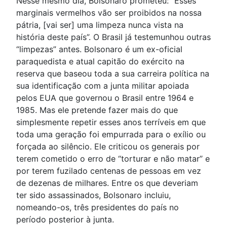
Nesse mesmo dia, Bolsonaro prometeu: “Esses
marginais vermelhos vão ser proibidos na nossa
pátria, [vai ser] uma limpeza nunca vista na
história deste país”. O Brasil já testemunhou outras
“limpezas” antes. Bolsonaro é um ex-oficial
paraquedista e atual capitão do exército na
reserva que baseou toda a sua carreira política na
sua identificação com a junta militar apoiada
pelos EUA que governou o Brasil entre 1964 e
1985. Mas ele pretende fazer mais do que
simplesmente repetir esses anos terríveis em que
toda uma geração foi empurrada para o exílio ou
forçada ao silêncio. Ele criticou os generais por
terem cometido o erro de “torturar e não matar” e
por terem fuzilado centenas de pessoas em vez
de dezenas de milhares. Entre os que deveriam
ter sido assassinados, Bolsonaro incluiu,
nomeando-os, três presidentes do país no
período posterior à junta.