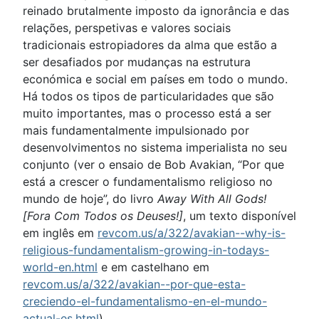
reinado brutalmente imposto da ignorância e das
relações, perspetivas e valores sociais
tradicionais estropiadores da alma que estão a
ser desafiados por mudanças na estrutura
económica e social em países em todo o mundo.
Há todos os tipos de particularidades que são
muito importantes, mas o processo está a ser
mais fundamentalmente impulsionado por
desenvolvimentos no sistema imperialista no seu
conjunto (ver o ensaio de Bob Avakian, “Por que
está a crescer o fundamentalismo religioso no
mundo de hoje”, do livro
Away With All Gods!
[Fora Com Todos os Deuses!]
, um texto disponível
em inglês em
revcom.us/a/322/avakian--why-is-
religious-fundamentalism-growing-in-todays-
world-en.html
e em castelhano em
revcom.us/a/322/avakian--por-que-esta-
creciendo-el-fundamentalismo-en-el-mundo-
actual-es.html
).