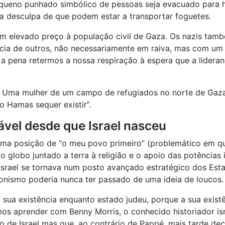
equeno punhado simbólico de pessoas seja evacuado para ho
 desculpa de que podem estar a transportar foguetes.
 um elevado preço à população civil de Gaza. Os nazis tam
ia de outros, não necessariamente em raiva, mas com um cá
a pena retermos a nossa respiração à espera que a liderança
? Uma mulher de um campo de refugiados no norte de Gaza 
o Hamas sequer existir”.
tável desde que Israel nasceu
 uma posição de “o meu povo primeiro” (problemático em qu
lobo juntado a terra à religião e o apoio das potências im
Israel se tornava num posto avançado estratégico dos Est
ionismo poderia nunca ter passado de uma ideia de loucos.
à sua existência enquanto estado judeu, porque a sua exis
mos aprender com Benny Morris, o conhecido historiador is
e Israel mas que, ao contrário de Pappé, mais tarde decidi