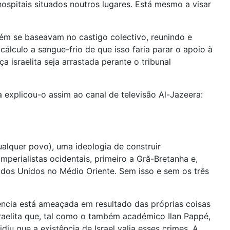
spitais situados noutros lugares. Está mesmo a visar
bém se baseavam no castigo colectivo, reunindo e
lculo a sangue-frio de que isso faria parar o apoio à
 israelita seja arrastada perante o tribunal
explicou-o assim ao canal de televisão Al-Jazeera:
alquer povo), uma ideologia de construir
perialistas ocidentais, primeiro a Grã-Bretanha e,
ados Unidos no Médio Oriente. Sem isso e sem os três
tência está ameaçada em resultado das próprias coisas
raelita que, tal como o também académico Ilan Pappé,
u que a existência de Israel valia esses crimes. A