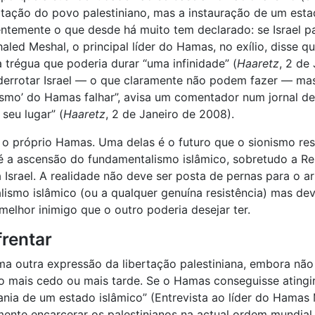
ertação do povo palestiniano, mas a instauração de um esta
entemente o que desde há muito tem declarado: se Israel par
aled Meshal, o principal líder do Hamas, no exílio, disse
a trégua que poderia durar “uma infinidade” (
Haaretz
, 2 de
errotar Israel — o que claramente não podem fazer — mas 
smo’ do Hamas falhar”, avisa um comentador num jornal de 
seu lugar” (
Haaretz
, 2 de Janeiro de 2008).
 o próprio Hamas. Uma delas é o futuro que o sionismo res
 a ascensão do fundamentalismo islâmico, sobretudo a Rep
srael. A realidade não deve ser posta de pernas para o ar:
alismo islâmico (ou a qualquer genuína resistência) mas de
elhor inimigo que o outro poderia desejar ter.
rentar
ma outra expressão da libertação palestiniana, embora nã
o mais cedo ou mais tarde. Se o Hamas conseguisse atingir 
ania de um estado islâmico” (Entrevista ao líder do Hama
smente encarcerar os palestinianos na actual ordem mundial