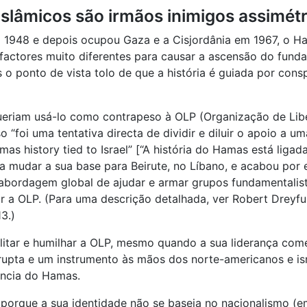
islâmicos são irmãos inimigos assimét
m 1948 e depois ocupou Gaza e a Cisjordânia em 1967, o Ha
actores muito diferentes para causar a ascensão do fundam
o ponto de vista tolo de que a história é guiada por cons
queriam usá-lo como contrapeso à OLP (Organização de Lib
o “foi uma tentativa directa de dividir e diluir o apoio a u
s history tied to Israel” [“A história do Hamas está ligada 
a mudar a sua base para Beirute, no Líbano, e acabou por e
 abordagem global de ajudar e armar grupos fundamentalis
ar a OLP. (Para uma descrição detalhada, ver Robert Dreyf
3.)
ilitar e humilhar a OLP, mesmo quando a sua liderança co
upta e um instrumento às mãos dos norte-americanos e isra
ência do Hamas.
orque a sua identidade não se baseia no nacionalismo (em