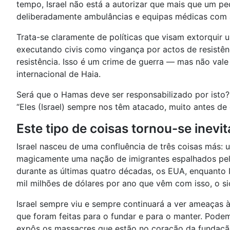
tempo, Israel não está a autorizar que mais que um p
deliberadamente ambulâncias e equipas médicas com a
Trata-se claramente de políticas que visam extorquir
executando civis como vingança por actos de resistênc
resistência. Isso é um crime de guerra — mas não vale 
internacional de Haia.
Será que o Hamas deve ser responsabilizado por isto
“Eles (Israel) sempre nos têm atacado, muito antes de 
Este tipo de coisas tornou-se inevi
Israel nasceu de uma confluência de três coisas más:
magicamente uma nação de imigrantes espalhados pelo g
durante as últimas quatro décadas, os EUA, enquanto 
mil milhões de dólares por ano que vêm com isso, o s
Israel sempre viu e sempre continuará a ver ameaças 
que foram feitas para o fundar e para o manter. Pode
expôs os massacres que estão no coração da fundação d