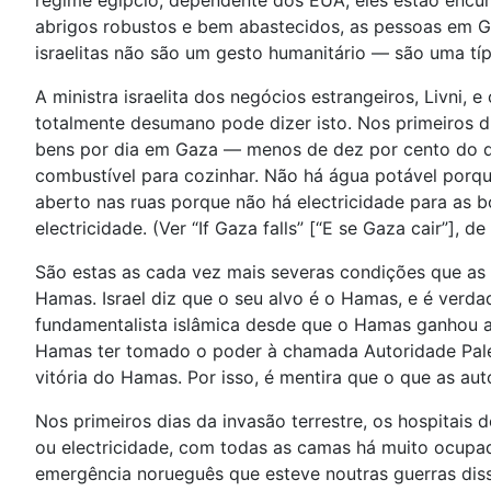
regime egípcio, dependente dos EUA, eles estão encur
abrigos robustos e bem abastecidos, as pessoas em Ga
israelitas não são um gesto humanitário — são uma típic
A ministra israelita dos negócios estrangeiros, Livni
totalmente desumano pode dizer isto. Nos primeiros d
bens por dia em Gaza — menos de dez por cento do q
combustível para cozinhar. Não há água potável porqu
aberto nas ruas porque não há electricidade para as 
electricidade. (Ver “If Gaza falls” [“E se Gaza cair”], d
São estas as cada vez mais severas condições que as
Hamas. Israel diz que o seu alvo é o Hamas, e é verd
fundamentalista islâmica desde que o Hamas ganhou as 
Hamas ter tomado o poder à chamada Autoridade Pales
vitória do Hamas. Por isso, é mentira que o que as au
Nos primeiros dias da invasão terrestre, os hospitai
ou electricidade, com todas as camas há muito ocupad
emergência norueguês que esteve noutras guerras disse