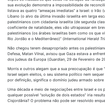
sua evolução demonstra a impossibilidade de reconcil
listava as quatro “ameaças imediatas” a Israel: o Irão
Líbano (o alvo da última invasão israelita em larga e
palestinianos com cidadania israelita (de segunda clas
coeficiente de natalidade, eles vão ultrapassar em bre
palestinianos (os árabes israelitas bem como os que vi
Rio Jordão e o Mediterrâneo)” (
International Herald Tr
Não chegou terem desapropriado antes os palestinianos
Defesa, Matan Vilnai, avisou que Gaza estava a enfren
dos judeus da Europa (
Guardian
, 29 de Fevereiro de 
Morris e outros alegam que a sua preocupação é que 
Israel sejam eleitos, o seu sistema político nem seque
por definição, significa o domínio judeu armado sobre
Uma década e meio de negociações entre Israel e os p
qualquer possível “solução de dois estados” iria resu
Cisjordânia? O problema não pode ser resolvido enquan