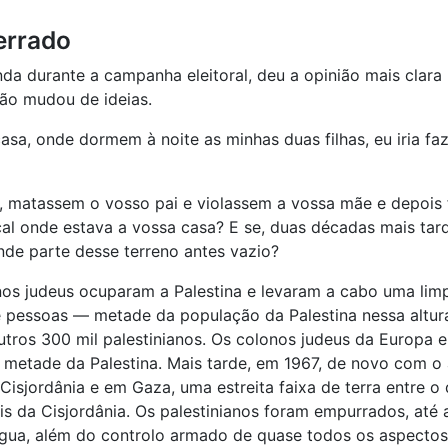
errado
a durante a campanha eleitoral, deu a opinião mais clara 
ão mudou de ideias.
casa, onde dormem à noite as minhas duas filhas, eu iria f
, matassem o vosso pai e violassem a vossa mãe e depois 
al onde estava a vossa casa? E se, duas décadas mais ta
de parte desse terreno antes vazio?
s judeus ocuparam a Palestina e levaram a cabo uma limpe
e pessoas — metade da população da Palestina nessa altura
utros 300 mil palestinianos. Os colonos judeus da Europa 
metade da Palestina. Mais tarde, em 1967, de novo com o a
a Cisjordânia e em Gaza, uma estreita faixa de terra entre 
s da Cisjordânia. Os palestinianos foram empurrados, até a
gua, além do controlo armado de quase todos os aspectos d