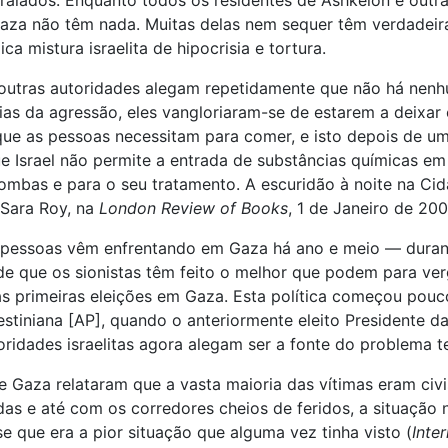
ralados. Enquanto todos os residentes de Ashkelon e outra
za não têm nada. Muitas delas nem sequer têm verdadeiras
a mistura israelita de hipocrisia e tortura.
, e outras autoridades alegam repetidamente que não há ne
ias da agressão, eles vangloriaram-se de estarem a deixar 
ue as pessoas necessitam para comer, e isto depois de u
e Israel não permite a entrada de substâncias químicas em
bombas e para o seu tratamento. A escuridão à noite na Ci
e Sara Roy, na
London Review of Books
, 1 de Janeiro de 200
 pessoas vêm enfrentando em Gaza há ano e meio — durante
ade que os sionistas têm feito o melhor que podem para v
primeiras eleições em Gaza. Esta política começou pouco d
tiniana [AP], quando o anteriormente eleito Presidente 
toridades israelitas agora alegam ser a fonte do problema 
s de Gaza relataram que a vasta maioria das vítimas eram 
as e até com os corredores cheios de feridos, a situação
 que era a pior situação que alguma vez tinha visto (
Inte