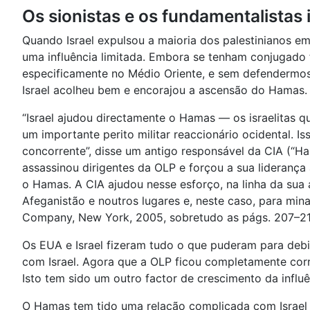
Os sionistas e os fundamentalistas 
Quando Israel expulsou a maioria dos palestinianos e
uma influência limitada. Embora se tenham conjugado f
especificamente no Médio Oriente, e sem defendermos 
Israel acolheu bem e encorajou a ascensão do Hamas.
“Israel ajudou directamente o Hamas — os israelitas 
um importante perito militar reaccionário ocidental. Iss
concorrente”, disse um antigo responsável da CIA (“Hama
assassinou dirigentes da OLP e forçou a sua liderança 
o Hamas. A CIA ajudou nesse esforço, na linha da sua
Afeganistão e noutros lugares e, neste caso, para min
Company, New York, 2005, sobretudo as págs. 207–21
Os EUA e Israel fizeram tudo o que puderam para deb
com Israel. Agora que a OLP ficou completamente corr
Isto tem sido um outro factor de crescimento da influ
O Hamas tem tido uma relação complicada com Israel p