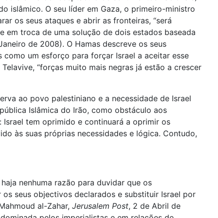
do islâmico. O seu líder em Gaza, o primeiro-ministro
ar os seus ataques e abrir as fronteiras, “será
 que em troca de uma solução de dois estados baseada
 Janeiro de 2008). O Hamas descreve os seus
como um esforço para forçar Israel a aceitar esse
Telavive, “forças muito mais negras já estão a crescer
erva ao povo palestiniano e a necessidade de Israel
ública Islâmica do Irão, como obstáculo aos
 Israel tem oprimido e continuará a oprimir os
vido às suas próprias necessidades e lógica. Contudo,
o haja nenhuma razão para duvidar que os
os seus objectivos declarados e substituir Israel por
s Mahmoud al-Zahar,
Jerusalem Post
, 2 de Abril de
 dominada pelos imperialistas e em relações de