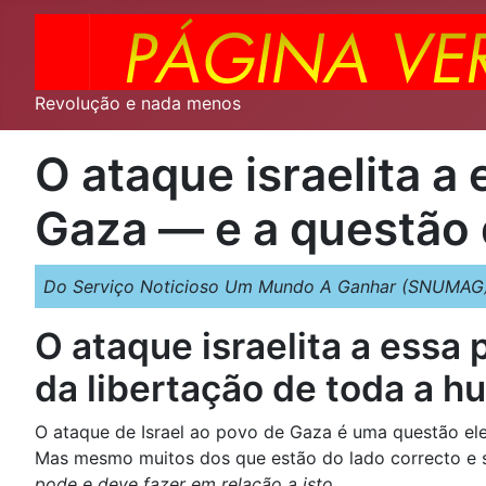
Revolução e nada menos
O ataque israelita 
Gaza — e a questão 
Do Serviço Noticioso Um Mundo A Ganhar (SNUMAG)
O ataque israelita a ess
da libertação de toda a 
O ataque de Israel ao povo de Gaza é uma questão ele
Mas mesmo muitos dos que estão do lado correcto e 
pode e deve fazer em relação a isto
.