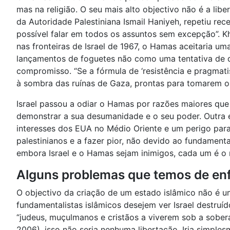
mas na religião. O seu mais alto objectivo não é a lib
da Autoridade Palestiniana Ismail Haniyeh, repetiu rec
possível falar em todos os assuntos sem excepção”. Kh
nas fronteiras de Israel de 1967, o Hamas aceitaria um
lançamentos de foguetes não como uma tentativa de d
compromisso. “Se a fórmula de ‘resistência e pragmati
à sombra das ruínas de Gaza, prontas para tomarem o 
Israel passou a odiar o Hamas por razões maiores que
demonstrar a sua desumanidade e o seu poder. Outra é
interesses dos EUA no Médio Oriente e um perigo para I
palestinianos e a fazer pior, não devido ao fundament
embora Israel e o Hamas sejam inimigos, cada um é o m
Alguns problemas que temos de enf
O objectivo da criação de um estado islâmico não é u
fundamentalistas islâmicos desejem ver Israel destruíd
“judeus, muçulmanos e cristãos a viverem sob a sober
2006), isso não seria nenhuma libertação. Iria simple