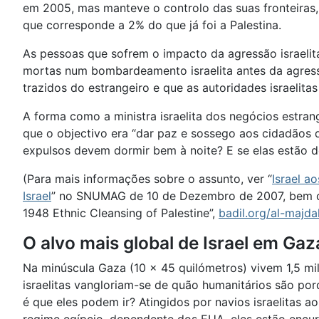
em 2005, mas manteve o controlo das suas fronteiras,
que corresponde a 2% do que já foi a Palestina.
As pessoas que sofrem o impacto da agressão israelita
mortas num bombardeamento israelita antes da agressão
trazidos do estrangeiro e que as autoridades israelit
A forma como a ministra israelita dos negócios estrang
que o objectivo era “dar paz e sossego aos cidadãos 
expulsos devem dormir bem à noite? E se elas estão d
(Para mais informações sobre o assunto, ver “
Israel a
Israel
” no SNUMAG de 10 de Dezembro de 2007, bem como
1948 Ethnic Cleansing of Palestine”,
badil.org/al-majda
O alvo mais global de Israel em Ga
Na minúscula Gaza (10 x 45 quilómetros) vivem 1,5 m
israelitas vangloriam-se de quão humanitários são po
é que eles podem ir? Atingidos por navios israelitas ao