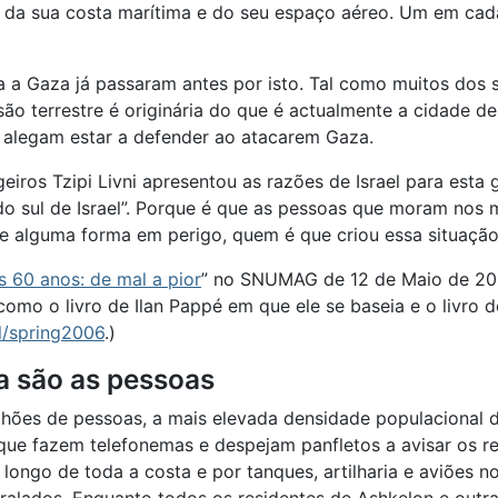
 da sua costa marítima e do seu espaço aéreo. Um em cada
 a Gaza já passaram antes por isto. Tal como muitos dos se
 terrestre é originária do que é actualmente a cidade de A
as alegam estar a defender ao atacarem Gaza.
eiros Tzipi Livni apresentou as razões de Israel para esta 
do sul de Israel”. Porque é que as pessoas que moram nos
e alguma forma em perigo, quem é que criou essa situação
os 60 anos: de mal a pior
” no SNUMAG de 12 de Maio de 20
 o livro de Ilan Pappé em que ele se baseia e o livro do 
l/spring2006
.)
za são as pessoas
ilhões de pessoas, a mais elevada densidade populacional
rque fazem telefonemas e despejam panfletos a avisar os r
 longo de toda a costa e por tanques, artilharia e aviões no