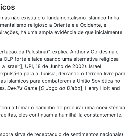
ricos
mas não existia e o fundamentalismo islâmico tinha
entalismo religioso a Oriente e a Ocidente, e
pirações, há uma ampla evidência de que inicialmente
ertação da Palestina)”, explica Anthony Cordesman,
ma OLP forte e laica usando uma alternativa religiosa
a Israel”], UPI, 18 de Junho de 2002). Israel
xpulsá-la para a Tunísia, deixando o terreno livre para
tas islâmicos para combaterem a União Soviética no
uss,
Devil's Game
[
O Jogo do Diabo
], Henry Holt and
meçou a tomar o caminho de procurar uma coexistência
elitas, eles continuam a humilhá-la constantemente.
bora sirva de receptáculo de sentimentos nacionais)