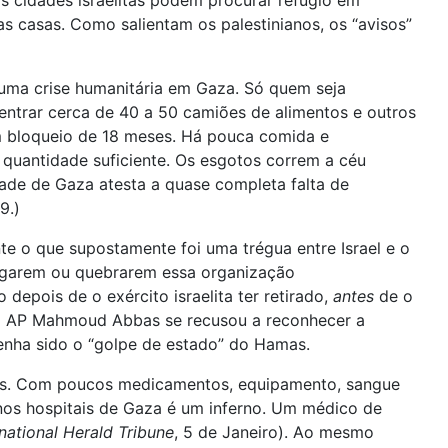
s cidades israelitas podem procurar refúgio em
 casas. Como salientam os palestinianos, os “avisos”
nhuma crise humanitária em Gaza. Só quem seja
entrar cerca de 40 a 50 camiões de alimentos e outros
m bloqueio de 18 meses. Há pouca comida e
 quantidade suficiente. Os esgotos correm a céu
dade de Gaza atesta a quase completa falta de
9.)
 o que supostamente foi uma trégua entre Israel e o
ergarem ou quebrarem essa organização
epois de o exército israelita ter retirado,
antes
de o
da AP Mahmoud Abbas se recusou a reconhecer a
tenha sido o “golpe de estado” do Hamas.
civis. Com poucos medicamentos, equipamento, sangue
 nos hospitais de Gaza é um inferno. Um médico de
rnational Herald Tribune
, 5 de Janeiro). Ao mesmo