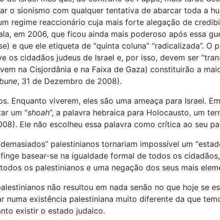
iar o sionismo com qualquer tentativa de abarcar toda a h
 (um regime reaccionário cuja mais forte alegação de credibi
scala, em 2006, que ficou ainda mais poderoso após essa gu
se) e que ele etiqueta de “quinta coluna” “radicalizada”. O
ve os cidadãos judeus de Israel e, por isso, devem ser “tran
vem na Cisjordânia e na Faixa de Gaza) constituirão a maio
ibune
, 31 de Dezembro de 2008).
. Enquanto viverem, eles são uma ameaça para Israel. Em F
tar um “
shoah
”, a palavra hebraica para Holocausto, um ter
2008). Ele não escolheu essa palavra como crítica ao seu 
“demasiados” palestinianos tornariam impossível um “esta
r finge basear-se na igualdade formal de todos os cidadãos,
 todos os palestinianos e uma negação dos seus mais eleme
alestinianos não resultou em nada senão no que hoje se es
ltar numa existência palestiniana muito diferente da que t
to existir o estado judaico.