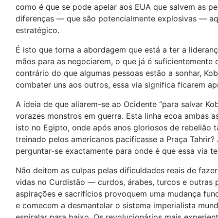
como é que se pode apelar aos EUA que salvem as pess
diferenças — que são potencialmente explosivas — a
estratégico.
É isto que torna a abordagem que está a ter a lideran
mãos para as negociarem, o que já é suficientemente 
contrário do que algumas pessoas estão a sonhar, Kob
combater uns aos outros, essa via significa ficarem ap
A ideia de que aliarem-se ao Ocidente “para salvar K
vorazes monstros em guerra. Esta linha ecoa ambas as 
isto no Egipto, onde após anos gloriosos de rebelião t
treinado pelos americanos pacificasse a Praça Tahrir
perguntar-se exactamente para onde é que essa via t
Não deitem as culpas pelas dificuldades reais de faze
vidas no Curdistão — curdos, árabes, turcos e outra
aspirações e sacrifícios provoquem uma mudança fund
e comecem a desmantelar o sistema imperialista mundi
espiralar para baixo. Os revolucionários mais experie