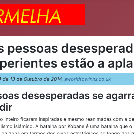
s pessoas desesperad
perientes estão a apla
 de 13 de Outubro de 2014,
aworldtowinns.co.uk
oas desesperadas se agarra
dir
o inteiro ficaram inspiradas e mesmo reanimadas com a d
ismo islâmico. A batalha por Kobane é uma batalha que o
ão da zona em termos dos eixos estratégicos ao longo dos