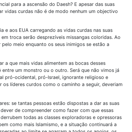
encial para a ascensão do Daesh? E apesar das suas
ar vidas curdas não é de modo nenhum um objectivo
quia e aos EUA carregando as vidas curdas nas suas
o em troca serão desprezíveis missangas coloridas. Ao
 pelo meio enquanto os seus inimigos se estão a
var a que mais vidas alimentem as bocas desses
 é entre um monstro ou o outro. Será que não vimos já
pró-ocidental, pró-Israel, ignorante religioso e
r os líderes curdos como o caminho a seguir, deveriam
ares: se tantas pessoas estão dispostas a dar as suas
s o dever de compreender como fazer com que essas
 derrubem todas as classes exploradoras e opressoras
 bem como mais Islamismo, e a situação continuará a
speradas ao limite se agarram a todos os apoios, os