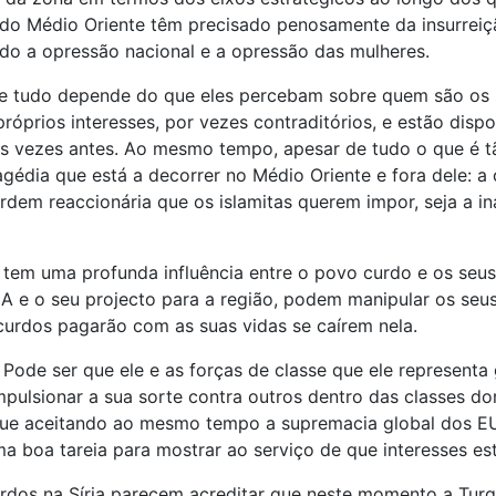
os do Médio Oriente têm precisado penosamente da insurrei
uindo a opressão nacional e a opressão das mulheres.
 e tudo depende do que eles percebam sobre quem são os 
róprios interesses, por vezes contraditórios, e estão disp
as vezes antes. Ao mesmo tempo, apesar de tudo o que é tã
agédia que está a decorrer no Médio Oriente e fora dele: 
 ordem reaccionária que os islamitas querem impor, seja a i
que tem uma profunda influência entre o povo curdo e os s
A e o seu projecto para a região, podem manipular os seus
urdos pagarão com as suas vidas se caírem nela.
ode ser que ele e as forças de classe que ele representa 
impulsionar a sua sorte contra outros dentro das classes 
que aceitando ao mesmo tempo a supremacia global dos EU
 boa tareia para mostrar ao serviço de que interesses est
urdos na Síria parecem acreditar que neste momento a Turq