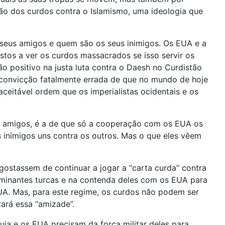
ção dos curdos contra o Islamismo, uma ideologia que
seus amigos e quem são os seus inimigos. Os EUA e a
ostos a ver os curdos massacrados se isso servir os
o positivo na justa luta contra o Daesh no Curdistão
a convicção fatalmente errada de que no mundo de hoje
naceitável ordem que os imperialistas ocidentais e os
eus amigos, é a de que só a cooperação com os EUA os
 inimigos uns contra os outros. Mas o que eles vêem
gostassem de continuar a jogar a “carta curda” contra
dominantes turcas e na contenda deles com os EUA para
A. Mas, para este regime, os curdos não podem ser
ará essa “amizade”.
uia e os EUA precisam da força militar deles para