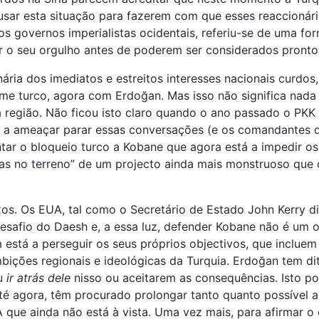
sar esta situação para fazerem com que esses reaccionári
os governos imperialistas ocidentais, referiu-se de uma fo
r o seu orgulho antes de poderem ser considerados pronto
ria dos imediatos e estreitos interesses nacionais curdos,
me turco, agora com Erdoğan. Mas isso não significa nada
 a região. Não ficou isto claro quando o ano passado o PK
ja a ameaçar parar essas conversações (e os comandantes
antar o bloqueio turco a Kobane que agora está a impedir 
as no terreno” de um projecto ainda mais monstruoso que 
os. Os EUA, tal como o Secretário de Estado John Kerry d
safio do Daesh e, a essa luz, defender Kobane não é um obj
stá a perseguir os seus próprios objectivos, que incluem 
mbições regionais e ideológicas da Turquia. Erdoğan tem d
ou
ir atrás dele
nisso ou aceitarem as consequências. Isto p
té agora, têm procurado prolongar tanto quanto possível a
que ainda não está à vista. Uma vez mais, para afirmar o 