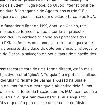
os os ajudem. Hugh Pope, do Grupo Internacional de
rma dura à “arrogância de Agosto dos curdos”. Ele
s para qualquer aliança com o estado turco e os EUA.
 o fundador e líder do PKK, Abdullah Öcalan, tem
 menos que fornecer o apoio curdo ao projecto
K não deu um verdadeiro apoio aos protestos dos
 do PKK estão mesmo a ameaçar retomar a guerra de
os defensores da cidade de obterem armas e reforços, o
o do Daesh, a salvação da periclitante dominação dos
isse recentemente de uma forma directa, estão mais
ectivo “estratégico”. A Turquia é um potencial aliado
derrubar o regime de Bashar al-Assad na Síria e
ito de uma forma directa que o objectivo dele é uma
ode ser uma fonte de fricção com os EUA, para quem a
 guerra civil que tem devastado a Síria enquanto
óbvio que não parece ser suficientemente óbvio: