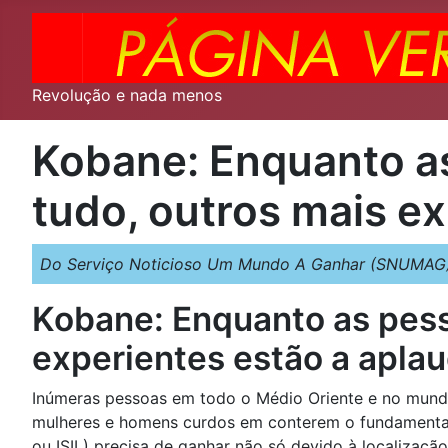
Revolução e nada menos
Kobane: Enquanto a
tudo, outros mais ex
Do Serviço Noticioso Um Mundo A Ganhar (SNUMAG)
Kobane: Enquanto as pess
experientes estão a aplau
Inúmeras pessoas em todo o Médio Oriente e no mund
mulheres e homens curdos em conterem o fundamental
ou ISIL) precisa de ganhar não só devido à localizaç