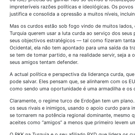
impreteríveis razões políticas e ideológicas. Os pov
justifica e consolida a opressão a muitos níveis, incl
Mas os curdos estão sob fogo vindo de muitos lados,
Turquia querem usar a luta curda ao serviço dos seus p
seus objectivos estratégicos — tal como fizeram tant
Ocidental, ela não tem apontado para uma saída da tr
se tem de tomar partido, e na realidade servir, seja a
seus amigos tentam defender.
A actual política e perspectiva da liderança curda, 
pode salvar. Eles pensam que, se alinharem com os EU
como sendo uma oportunidade é uma armadilha e os c
Claramente, o regime turco de Erdoğan tem um plano. P
os seus rivais e inimigos, usando o apoio curdo para 
se tornarem na potência regional dominante, mesmo 
aceites como “amigos” a menos que primeiro levem uma
O PKK na Turquia e o seu afiliado PYD que lidera os c