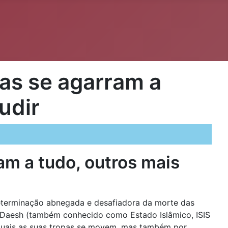
as se agarram a
udir
m a tudo, outros mais
eterminação abnegada e desafiadora da morte das
 Daesh (também conhecido como Estado Islâmico, ISIS
 quais as suas tropas se movem, mas também por