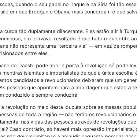
oas, quando o seu papel no Iraque e na Síria foi tão ess
quilo em que Erdoğan e Obama mais concordam é que salv
ça curda tão duplamente dilacerante. Eles estão a ir à Tur
criminoso, e o provável resultado é que tudo o que obterã
ane não representa uma “terceira via” — em vez de romper
risionados entre eles.
obane do Daesh” pode abrir a porta à revolução só pode le
mentiras islamitas e imperialistas de que a única escolha
antos candidatos a revolucionários deixaram que um general 
? As pessoas que apontam para a abordagem que estão a te
em conduzido e sempre conduzirá.
r a revolução no meio desta loucura sobre as massas popul
s pessoas de toda a região — não terão os revolucionário
amental nas vidas das pessoas através de revoluções que
al? Caso contrário, só haverá mais opressão imperialista,
ntes não devem limitar-se a aplaudir enquanto pessoas dese