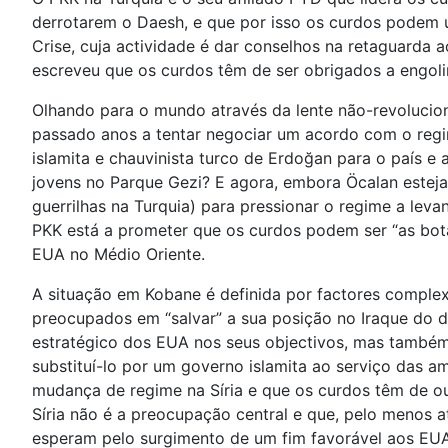
derrotarem o Daesh, e que por isso os curdos podem u
Crise, cuja actividade é dar conselhos na retaguarda a
escreveu que os curdos têm de ser obrigados a engoli
Olhando para o mundo através da lente não-revolucioná
passado anos a tentar negociar um acordo com o regi
islamita e chauvinista turco de Erdoğan para o país e
jovens no Parque Gezi? E agora, embora Öcalan este
guerrilhas na Turquia) para pressionar o regime a lev
PKK está a prometer que os curdos podem ser “as bot
EUA no Médio Oriente.
A situação em Kobane é definida por factores complex
preocupados em “salvar” a sua posição no Iraque do de
estratégico dos EUA nos seus objectivos, mas também e
substituí-lo por um governo islamita ao serviço das a
mudança de regime na Síria e que os curdos têm de 
Síria não é a preocupação central e que, pelo menos a
esperam pelo surgimento de um fim favorável aos EUA 