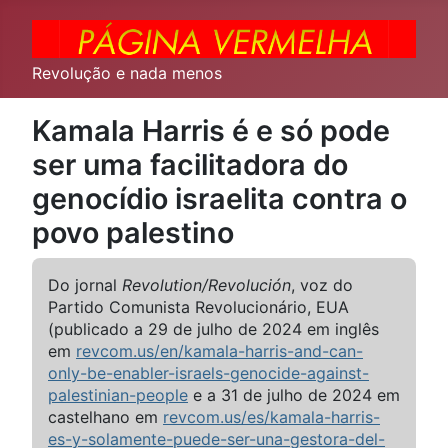
Revolução e nada menos
Kamala Harris é e só pode
ser uma facilitadora do
genocídio israelita contra o
povo palestino
Do jornal
Revolution/Revolución
, voz do
Partido Comunista Revolucionário, EUA
(publicado a 29 de julho de 2024 em inglês
em
revcom.us/en/kamala-harris-and-can-
only-be-enabler-israels-genocide-against-
palestinian-people
e a 31 de julho de 2024 em
castelhano em
revcom.us/es/kamala-harris-
es-y-solamente-puede-ser-una-gestora-del-