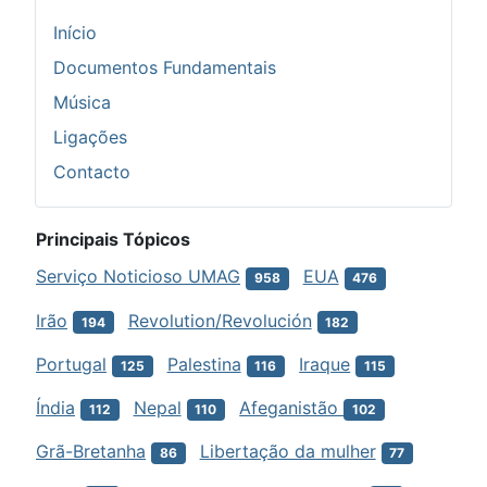
Início
Documentos Fundamentais
Música
Ligações
Contacto
Principais Tópicos
Serviço Noticioso UMAG
EUA
958
476
Irão
Revolution/Revolución
194
182
Portugal
Palestina
Iraque
125
116
115
Índia
Nepal
Afeganistão
112
110
102
Grã-Bretanha
Libertação da mulher
86
77