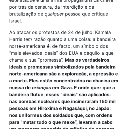
por trás da censura, da interdição e da
brutalização de
qualquer
pessoa que critique
Israel.
Ao atacar os protestos de 24 de julho, Kamala
Harris
tem
razão quanto a uma coisa: a bandeira
norte-americana é, de facto, um símbolo dos
“mais elevados ideais” dos EUA e daquilo a que
chama a sua “promessa”.
Mas os verdadeiros
ideais e promessas simbolizados pela bandeira
norte-americana são a exploração, a opressão e
a morte. Eles estão concentrados na chacina em
massa de
crianças
em Gaza. E onde quer que a
bandeira flutue, esses “ideais” são aplicados:
nas bombas nucleares que incineraram 150 mil
pessoas em Hiroxima e Nagasáqui, no Japão;
nos uniformes dos soldados que, com ordens
para “matar tudo o que mexe”, levaram a cabo
um massacre genocida de milhões de pessoas