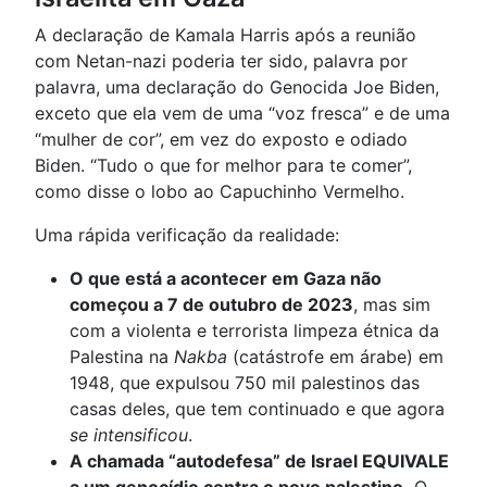
A declaração de Kamala Harris após a reunião
com Netan-nazi poderia ter sido, palavra por
palavra, uma declaração do Genocida Joe Biden,
exceto que ela vem de uma “voz fresca” e de uma
“mulher de cor”, em vez do exposto e odiado
Biden. “Tudo o que for melhor para te comer”,
como disse o lobo ao Capuchinho Vermelho.
Uma rápida verificação da realidade:
O que está a acontecer em Gaza não
começou a 7 de outubro de 2023
, mas sim
com a violenta e terrorista limpeza étnica da
Palestina na
Nakba
(catástrofe em árabe) em
1948, que expulsou 750 mil palestinos das
casas deles, que tem continuado e que agora
se intensificou
.
A chamada “autodefesa” de Israel EQUIVALE
a um genocídio contra o povo palestino.
O