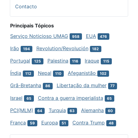
Contacto
Principais Tópicos
Serviço Noticioso UMAG
EUA
958
476
Irão
Revolution/Revolución
194
182
Portugal
Palestina
Iraque
125
116
115
Índia
Nepal
Afeganistão
112
110
102
Grã-Bretanha
Libertação da mulher
86
77
Israel
Contra a guerra imperialista
65
65
PCI(MLM)
Turquia
Alemanha
64
63
60
França
Europa
Contra Trump
59
51
48