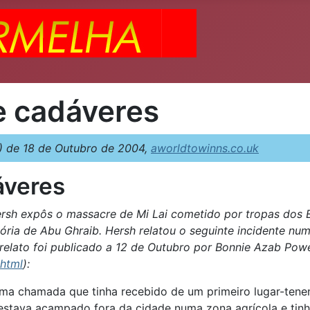
e cadáveres
 de 18 de Outubro de 2004,
aworldtowinns.co.uk
áveres
ersh expôs o massacre de Mi Lai cometido por tropas dos 
ória de Abu Ghraib. Hersh relatou o seguinte incidente num
e relato foi publicado a 12 de Outubro por Bonnie Azab Pow
shtml
):
ma chamada que tinha recebido de um primeiro lugar-tene
o estava acampado fora da cidade numa zona agrícola e tin