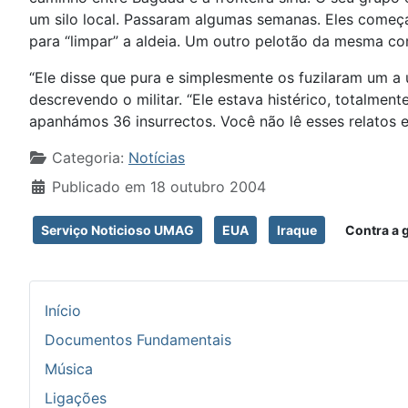
um silo local. Passaram algumas semanas. Eles come
para “limpar” a aldeia. Um outro pelotão da mesma co
“Ele disse que pura e simplesmente os fuzilaram um a u
descrevendo o militar. “Ele estava histérico, totalmen
apanhámos 36 insurrectos. Você não lê esses relatos
Detalhes
Categoria:
Notícias
Publicado em 18 outubro 2004
Serviço Noticioso UMAG
EUA
Iraque
Contra a g
Início
Documentos Fundamentais
Música
Ligações