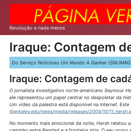
Revolução e nada menos
Iraque: Contagem d
Do Serviço Noticioso Um Mundo A Ganhar (SNUMAG)
Iraque: Contagem de cad
O jornalista investigativo norte-americano Seymour H
ele representou um papel central no despoletar da hist
Um vídeo da palestra está disponível na Internet. Est
(
berkeley.edu/news/media/releases/2004/10/11_hersh.
No momento mais emocional da noite, Hersh relatou u
caminho entre Bagdad e a fronteira síria. O seu grup